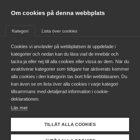
Almega
Förbund
Om cookies på denna webbplats
Almega Tjänste­förbunden
/
Aktuellt
/
Nyheter
/
Om Almega
Kategori
Lista över cookies
Almega Tjänste­företagen
Aktuellt
Cookies vi använder på webbplatsen är uppdelade i
Almega Utbildning
kategorier och nedan kan du läsa vad de innebär och
Innovations­företagen
tacka ja eller nej till alla cookies eller vissa av dem. När du
Medlemskapet
avaktiverar kategorier som tidigare har aktiverats kommer
Kompetens­företagen
alla cookies i den kategorin tas bort från webbläsaren. Du
Mina sidor
kan även se en lista över alla cookies i varje kategori
Medie­företagen
tillsammans med detaljerad information i cookie-
Kontakt
Säkerhets­företagen
deklarationen.
Läs mer
Tåg­företagen
Kurser & utbildningar
Vård­företagarna
TILLÅT ALLA COOKIES
Påverkansarbete
Tre snabba frågor till nya