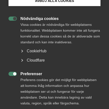
AVBÖJ ALLA COOKIES
chefekonomen Patrick Joyce
Bli medlem
I rollen som ny chefekonom på Almega kommer
Nödvändiga cookies

Logga in på Arbetsgivarguiden
Patrick Joyce att arbeta med ekonomiska analyser.
Vissa cookies är nödvändiga för webbplatsens
Bland annat ansvarar han för Almegas
funktionalitet. Webbplatsen kommer inte att fungera
tjänsteindikator, den kvartalsbaserade
korrekt utan dessa cookies så de är aktiverade som
Sök på almega.se
konjunkturindikatorn som belyser utvecklingen i
standard och kan inte inaktiveras.
den privata tjänstesektorn. Vi ställde tre snabba
CookieHub
frågor till honom.
Press
Cloudflare
In English
Almega
27 mars 2019
Nyheter
Cookie-inställningar
Preferenser

Preferens cookies gör det möjligt för webbplatsen
MER OM ALMEGA
att komma ihåg information och anpassa hur
webbplatsen ser ut och fungerar för varje
29 juli
användare. Detta kan innebära lagring av vald
”Fackens arbetstidskrav hotar jobb,
valuta, region, språk eller färgschema.