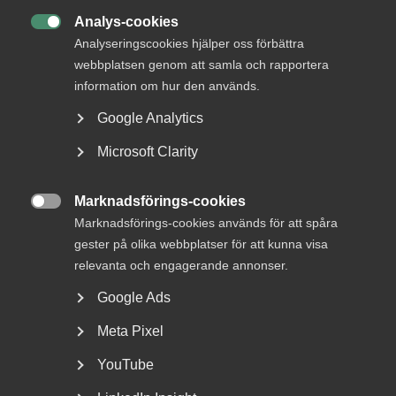
Analys-cookies

Analyseringscookies hjälper oss förbättra
webbplatsen genom att samla och rapportera
information om hur den används.
Reglerna om lönetransparens
Google Analytics
skjuts upp
Microsoft Clarity
Lönetransparensdirektivet beslutades av EU våren 2023.
Syftet med direktivet är att stärka tillämpningen...
Marknadsförings-cookies

Marknadsförings-cookies används för att spåra
gester på olika webbplatser för att kunna visa
relevanta och engagerande annonser.
Google Ads
Meta Pixel
YouTube