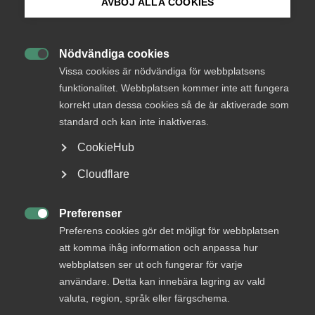
AVBÖJ ALLA COOKIES
Bli medlem
Logga in
Nödvändiga cookies

Logga in på Arbetsgivarguiden
Vissa cookies är nödvändiga för webbplatsens
funktionalitet. Webbplatsen kommer inte att fungera
Bli medlem
korrekt utan dessa cookies så de är aktiverade som
Sök på almega.se
standard och kan inte inaktiveras.
CookieHub
Press
Cloudflare
In English
Cookie-inställningar
Preferenser
DU KANSKE OCKSÅ ÄR INTRESSERAD AV

Preferens cookies gör det möjligt för webbplatsen
DETTA?
att komma ihåg information och anpassa hur
webbplatsen ser ut och fungerar för varje
användare. Detta kan innebära lagring av vald
valuta, region, språk eller färgschema.