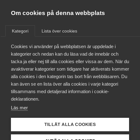
Almega
Förbund
Om cookies på denna webbplats
Almega Tjänste­förbunden
/
Aktuellt
/
Arbetsgivarnytt
/
Om Almega
Kategori
Lista över cookies
Almega Tjänste­företagen
Aktuellt
Cookies vi använder på webbplatsen är uppdelade i
Almega Utbildning
Lönestatistik för 2018
kategorier och nedan kan du läsa vad de innebär och
Innovations­företagen
tacka ja eller nej till alla cookies eller vissa av dem. När du
Medlemskapet
avaktiverar kategorier som tidigare har aktiverats kommer
Okategoriserade
Kompetens­företagen
6 februari 2019
Arbetsgivarnytt
alla cookies i den kategorin tas bort från webbläsaren. Du
Mina sidor
kan även se en lista över alla cookies i varje kategori
Medie­företagen
tillsammans med detaljerad information i cookie-
Kontakt
Säkerhets­företagen
deklarationen.
Läs mer
Tåg­företagen
Kurser & utbildningar
Endast tillgänglig för
Vård­företagarna
TILLÅT ALLA COOKIES
medlemmar
Påverkansarbete