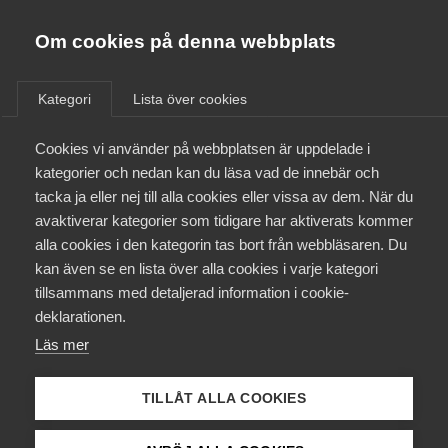
Almega
Förbund
Om cookies på denna webbplats
Almega Tjänste­förbunden
/
Aktuellt
/
Arbetsgivarnytt
/
Om Almega
Kategori
Lista över cookies
Almega Tjänste­företagen
Aktuellt
Cookies vi använder på webbplatsen är uppdelade i
Almega Utbildning
Lönestatistik för 2018
kategorier och nedan kan du läsa vad de innebär och
Innovations­företagen
tacka ja eller nej till alla cookies eller vissa av dem. När du
Medlemskapet
avaktiverar kategorier som tidigare har aktiverats kommer
Okategoriserade
Kompetens­företagen
5 februari 2019
Arbetsgivarnytt
alla cookies i den kategorin tas bort från webbläsaren. Du
Mina sidor
kan även se en lista över alla cookies i varje kategori
Medie­företagen
tillsammans med detaljerad information i cookie-
Kontakt
Säkerhets­företagen
deklarationen.
Läs mer
Tåg­företagen
Kurser & utbildningar
Endast tillgänglig för
Vård­företagarna
TILLÅT ALLA COOKIES
medlemmar
Påverkansarbete