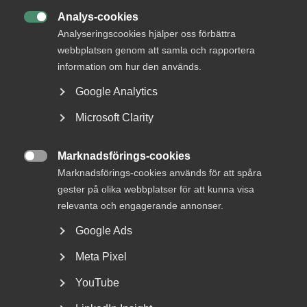
Analys-cookies

Analyseringscookies hjälper oss förbättra
webbplatsen genom att samla och rapportera
information om hur den används.
Reglerna om lönetransparens
Google Analytics
skjuts upp
Microsoft Clarity
Lönetransparensdirektivet beslutades av EU våren 2023.
Syftet med direktivet är att stärka tillämpningen...
Marknadsförings-cookies

Marknadsförings-cookies används för att spåra
gester på olika webbplatser för att kunna visa
relevanta och engagerande annonser.
Google Ads
Meta Pixel
YouTube