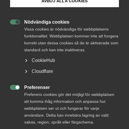
AVBÖJ ALLA COOKIES
Bli medlem
Logga in
Nödvändiga cookies

Logga in på Arbetsgivarguiden
Vissa cookies är nödvändiga för webbplatsens
funktionalitet. Webbplatsen kommer inte att fungera
Bli medlem
korrekt utan dessa cookies så de är aktiverade som
Sök på almega.se
standard och kan inte inaktiveras.
CookieHub
Press
Cloudflare
In English
Cookie-inställningar
Preferenser
DU KANSKE OCKSÅ ÄR INTRESSERAD AV

Preferens cookies gör det möjligt för webbplatsen
DETTA?
att komma ihåg information och anpassa hur
webbplatsen ser ut och fungerar för varje
användare. Detta kan innebära lagring av vald
valuta, region, språk eller färgschema.