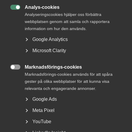
Analys-cookies

Analyseringscookies hjälper oss förbättra
webbplatsen genom att samla och rapportera
information om hur den används.
Google Analytics
Microsoft Clarity
Tvist om avtalsenlig lön under
Marknadsförings-cookies
uppsägningstid i

Marknadsförings-cookies används för att spåra
bemanningsföretag
gester på olika webbplatser för att kunna visa
relevanta och engagerande annonser.
AD 2026 nr 8 Av byggavtalet framgår att en uppsagd
Google Ads
arbetstagare har rätt att under uppsägningstid behålla...
Meta Pixel
YouTube