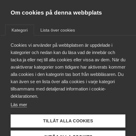
Almega
Förbund
Om cookies på denna webbplats
Almega Tjänste­förbunden
/
Aktuellt
/
Arbetsgivarnytt
/
Om Almega
Kategori
Lista över cookies
Almega Tjänste­företagen
Aktuellt
Cookies vi använder på webbplatsen är uppdelade i
Almega Utbildning
Årets lönerevision Etermedie­
kategorier och nedan kan du läsa vad de innebär och
avtalet med Journalist­
Innovations­företagen
tacka ja eller nej till alla cookies eller vissa av dem. När du
Medlemskapet
förbundet för tiden 1 april
avaktiverar kategorier som tidigare har aktiverats kommer
Kompetens­företagen
2019 – 31 mars 2020
alla cookies i den kategorin tas bort från webbläsaren. Du
Mina sidor
kan även se en lista över alla cookies i varje kategori
Medie­företagen
tillsammans med detaljerad information i cookie-
Kontakt
Säkerhets­företagen
deklarationen.
Okategoriserade
7 februari 2019
Arbetsgivarnytt
Läs mer
Tåg­företagen
Kurser & utbildningar
Vård­företagarna
TILLÅT ALLA COOKIES
Påverkansarbete