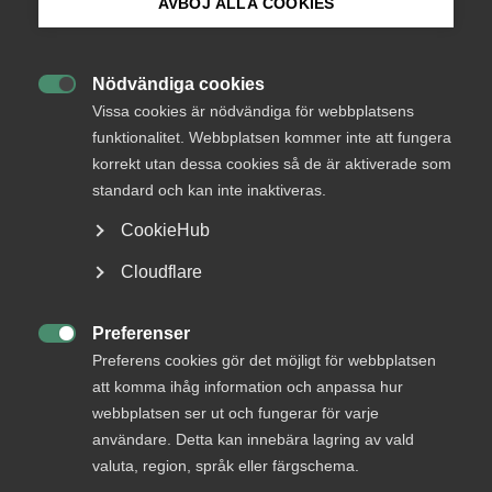
AVBÖJ ALLA COOKIES
Endast tillgänglig för
Bli medlem
medlemmar
Nödvändiga cookies

Logga in på Arbetsgivarguiden
Vissa cookies är nödvändiga för webbplatsens
funktionalitet. Webbplatsen kommer inte att fungera
Logga in
korrekt utan dessa cookies så de är aktiverade som
Sök på almega.se
standard och kan inte inaktiveras.
CookieHub
Bli medlem
Press
Cloudflare
In English
Cookie-inställningar
Preferenser

Preferens cookies gör det möjligt för webbplatsen
att komma ihåg information och anpassa hur
webbplatsen ser ut och fungerar för varje
DU KANSKE OCKSÅ ÄR INTRESSERAD AV
användare. Detta kan innebära lagring av vald
valuta, region, språk eller färgschema.
DETTA?