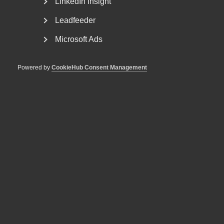
LinkedIn Insight
Leadfeeder
Microsoft Ads
Powered by
CookieHub Consent Management
Nyheter om arbetstillstånd
sommaren 2026: Vad gäller?
För arbetsgivare innebär årets förändringar bland annat
nya lönekrav för arbetstillstånd, skärpta krav...