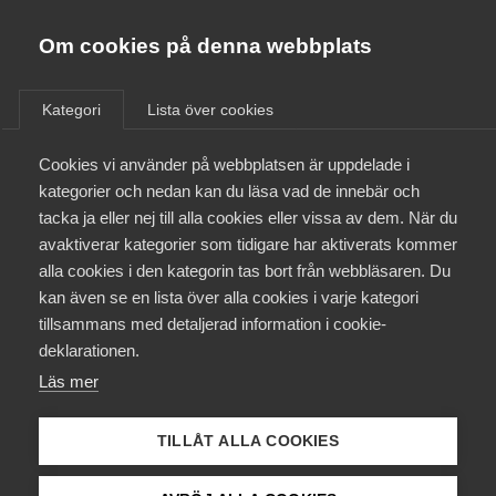
Almega
Förbund
Om cookies på denna webbplats
Almega Tjänste­förbunden
/
Aktuellt
/
Arbetsgivarnytt
/
Om Almega
Kategori
Lista över cookies
Almega Tjänste­företagen
Aktuellt
Cookies vi använder på webbplatsen är uppdelade i
Almega Utbildning
Årets lönerevision
kategorier och nedan kan du läsa vad de innebär och
Bemannings­avtalet
Innovations­företagen
tacka ja eller nej till alla cookies eller vissa av dem. När du
Medlemskapet
Journalist­förbundet för tiden
avaktiverar kategorier som tidigare har aktiverats kommer
Kompetens­företagen
1 april 2019 – 31 mars 2020
alla cookies i den kategorin tas bort från webbläsaren. Du
Mina sidor
kan även se en lista över alla cookies i varje kategori
Medie­företagen
tillsammans med detaljerad information i cookie-
Kontakt
Säkerhets­företagen
deklarationen.
Okategoriserade
7 februari 2019
Arbetsgivarnytt
Läs mer
Tåg­företagen
Kurser & utbildningar
Vård­företagarna
TILLÅT ALLA COOKIES
Påverkansarbete