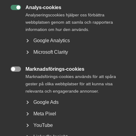
Analys-cookies

Analyseringscookies hjälper oss förbättra
webbplatsen genom att samla och rapportera
information om hur den används.
Google Analytics
Microsoft Clarity
Tvist om avtalsenlig lön under
Marknadsförings-cookies
uppsägningstid i

Marknadsförings-cookies används för att spåra
bemanningsföretag
gester på olika webbplatser för att kunna visa
relevanta och engagerande annonser.
AD 2026 nr 8 Av byggavtalet framgår att en uppsagd
Google Ads
arbetstagare har rätt att under uppsägningstid behålla...
Meta Pixel
YouTube