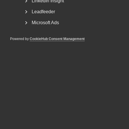
LinkedIn Insight
Leadfeeder
Microsoft Ads
Powered by
CookieHub Consent Management
VAB och föräldraledighet – en
sammanfattning av senaste
årens ändringar
Fler kan ta ut ledighet med föräldrapenning Från och
med den 1 juli 2024 kan fler än tidigare vara lediga...