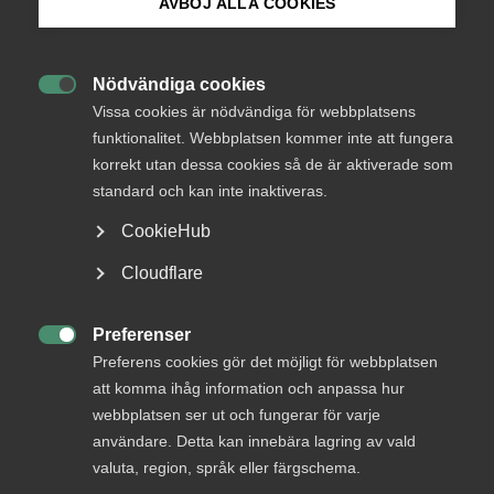
AVBÖJ ALLA COOKIES
Endast tillgänglig för
Bli medlem
medlemmar
Nödvändiga cookies

Logga in på Arbetsgivarguiden
Vissa cookies är nödvändiga för webbplatsens
funktionalitet. Webbplatsen kommer inte att fungera
Logga in
korrekt utan dessa cookies så de är aktiverade som
Sök på almega.se
standard och kan inte inaktiveras.
CookieHub
Bli medlem
Press
Cloudflare
In English
Cookie-inställningar
Preferenser

Preferens cookies gör det möjligt för webbplatsen
att komma ihåg information och anpassa hur
webbplatsen ser ut och fungerar för varje
DU KANSKE OCKSÅ ÄR INTRESSERAD AV
användare. Detta kan innebära lagring av vald
valuta, region, språk eller färgschema.
DETTA?