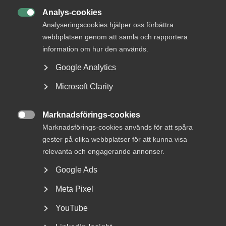
Analys-cookies

Analyseringscookies hjälper oss förbättra
webbplatsen genom att samla och rapportera
information om hur den används.
DU KANSKE OCKSÅ ÄR INTRESSERAD AV
Google Analytics
DETTA?
Microsoft Clarity
Marknadsförings-cookies

Marknadsförings-cookies används för att spåra
gester på olika webbplatser för att kunna visa
relevanta och engagerande annonser.
Google Ads
Debatt: Allvarligt misstag att ta
Meta Pixel
bort karensdagen
YouTube
När karensen togs bort i slutet på 1980-talet fick Sverige