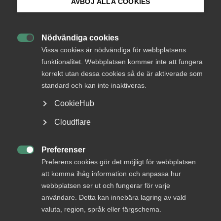
AVBÖJ ALLA COOKIES
Okategoriserade
17 januari 2019
Arbetsgivarnytt
Bli medlem
Nödvändiga cookies

Logga in på Arbetsgivarguiden
Vissa cookies är nödvändiga för webbplatsens
funktionalitet. Webbplatsen kommer inte att fungera
korrekt utan dessa cookies så de är aktiverade som
Sök på almega.se
standard och kan inte inaktiveras.
Endast tillgänglig för
CookieHub
medlemmar
Press
Cloudflare
In English
Cookie-inställningar
Preferenser
Logga in

Preferens cookies gör det möjligt för webbplatsen
att komma ihåg information och anpassa hur
webbplatsen ser ut och fungerar för varje
Bli medlem
användare. Detta kan innebära lagring av vald
valuta, region, språk eller färgschema.