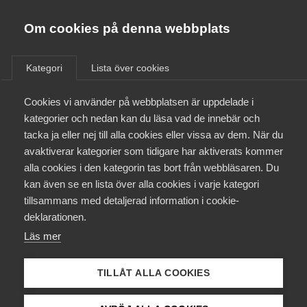
Almega
Förbund
Om cookies på denna webbplats
Almega Tjänste­förbunden
/
Aktuellt
/
Arbetsgivarnytt
/
Om Almega
Kategori
Lista över cookies
Almega Tjänste­företagen
Aktuellt
Cookies vi använder på webbplatsen är uppdelade i
Almega Utbildning
Nya karensregler och nytt
kategorier och nedan kan du läsa vad de innebär och
kollektivavtalsinnehåll med
Innovations­företagen
tacka ja eller nej till alla cookies eller vissa av dem. När du
Medlemskapet
Vård­förbundet
avaktiverar kategorier som tidigare har aktiverats kommer
Kompetens­företagen
alla cookies i den kategorin tas bort från webbläsaren. Du
Mina sidor
kan även se en lista över alla cookies i varje kategori
Medie­företagen
Kompetensföretagens kollektivavtal med
tillsammans med detaljerad information i cookie-
Vårdförbundet hämtar sitt innehåll i stora delar
Kontakt
Säkerhets­företagen
deklarationen.
från E-avtalet som tecknas mellan Föreningen
Läs mer
Tåg­företagen
Vårdföretagarna och Vårdförbundet. Föreningen
Kurser & utbildningar
Vårdföretagarna har nu tecknat ett nytt
Vård­företagarna
TILLÅT ALLA COOKIES
kollektivavtal med Vårdförbundet som gäller från
Påverkansarbete
den 1 januari 2019 tillsvidare.