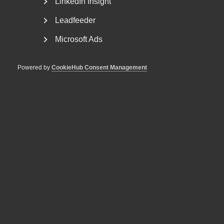
LinkedIn Insight
Västeuropas högsta sjukfrånvaro, skenande...
Leadfeeder
Microsoft Ads
Powered by
CookieHub Consent Management
VAB och föräldraledighet – en
sammanfattning av senaste
årens ändringar
Fler kan ta ut ledighet med föräldrapenning Från och
med den 1 juli 2024 kan fler än tidigare vara lediga...