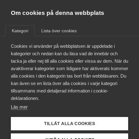
Almega
Förbund
Om cookies på denna webbplats
Almega Tjänste­förbunden
/
Aktuellt
/
Arbetsgivarnytt
/
Om Almega
Kategori
Lista över cookies
Almega Tjänste­företagen
Aktuellt
Cookies vi använder på webbplatsen är uppdelade i
Almega Utbildning
Nya karensregler i
kategorier och nedan kan du läsa vad de innebär och
kollektivavtal för personal i
Innovations­företagen
tacka ja eller nej till alla cookies eller vissa av dem. När du
Medlemskapet
Skärgårdstrafik den 1 januari
avaktiverar kategorier som tidigare har aktiverats kommer
Kompetens­företagen
2019
alla cookies i den kategorin tas bort från webbläsaren. Du
Mina sidor
kan även se en lista över alla cookies i varje kategori
Medie­företagen
tillsammans med detaljerad information i cookie-
Kontakt
Säkerhets­företagen
deklarationen.
Okategoriserade
24 januari 2019
Arbetsgivarnytt
Läs mer
Tåg­företagen
Kurser & utbildningar
Vård­företagarna
TILLÅT ALLA COOKIES
Påverkansarbete