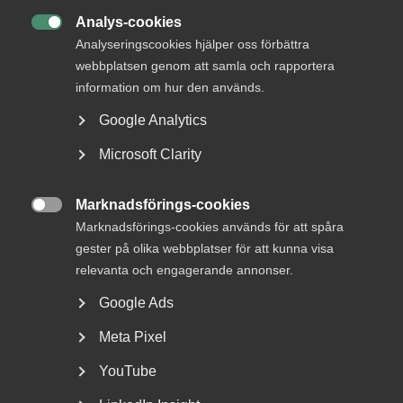
Analys-cookies

Analyseringscookies hjälper oss förbättra
webbplatsen genom att samla och rapportera
information om hur den används.
Google Analytics
Microsoft Clarity
Debatt: Allvarligt misstag att ta
Marknadsförings-cookies
bort karensdagen

Marknadsförings-cookies används för att spåra
gester på olika webbplatser för att kunna visa
När karensen togs bort i slutet på 1980-talet fick Sverige
relevanta och engagerande annonser.
Västeuropas högsta sjukfrånvaro, skenande...
Google Ads
Meta Pixel
YouTube