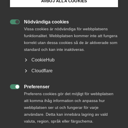
AVBÖJ ALLA COOKIES
Endast tillgänglig för
Bli medlem
medlemmar
Nödvändiga cookies

Logga in på Arbetsgivarguiden
Vissa cookies är nödvändiga för webbplatsens
funktionalitet. Webbplatsen kommer inte att fungera
Logga in
korrekt utan dessa cookies så de är aktiverade som
Sök på almega.se
standard och kan inte inaktiveras.
CookieHub
Bli medlem
Press
Cloudflare
In English
Cookie-inställningar
Preferenser

Preferens cookies gör det möjligt för webbplatsen
att komma ihåg information och anpassa hur
webbplatsen ser ut och fungerar för varje
DU KANSKE OCKSÅ ÄR INTRESSERAD AV
användare. Detta kan innebära lagring av vald
valuta, region, språk eller färgschema.
DETTA?