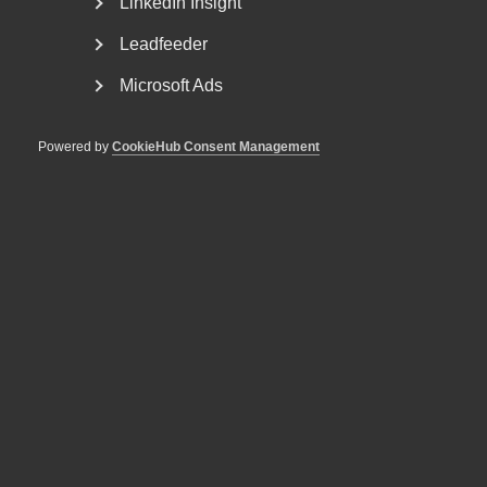
LinkedIn Insight
Leadfeeder
Microsoft Ads
Powered by
CookieHub Consent Management
Tvist om avtalsenlig lön under
uppsägningstid i
bemanningsföretag
AD 2026 nr 8 Av byggavtalet framgår att en uppsagd
arbetstagare har rätt att under uppsägningstid behålla...