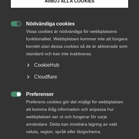
AVBÖJ ALLA COOKIES
Bli medlem
Nödvändiga cookies
Endast tillgänglig för

Logga in på Arbetsgivarguiden
Vissa cookies är nödvändiga för webbplatsens
medlemmar
funktionalitet. Webbplatsen kommer inte att fungera
korrekt utan dessa cookies så de är aktiverade som
Sök på almega.se
standard och kan inte inaktiveras.
Logga in
CookieHub
Press
Cloudflare
In English
Bli medlem
Cookie-inställningar
Preferenser

Preferens cookies gör det möjligt för webbplatsen
att komma ihåg information och anpassa hur
webbplatsen ser ut och fungerar för varje
användare. Detta kan innebära lagring av vald
valuta, region, språk eller färgschema.