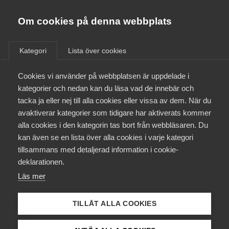
Almega
Förbund
Om cookies på denna webbplats
Almega Tjänste­förbunden
/
Aktuellt
/
Arbetsgivarnytt
/
Om Almega
Kategori
Lista över cookies
Almega Tjänste­företagen
Aktuellt
Cookies vi använder på webbplatsen är uppdelade i
Almega Utbildning
Överenskommelser om
kategorier och nedan kan du läsa vad de innebär och
ändringar i avtalen med
Innovations­företagen
tacka ja eller nej till alla cookies eller vissa av dem. När du
Medlemskapet
Akademiker­förbunden och
avaktiverar kategorier som tidigare har aktiverats kommer
Kompetens­företagen
Vision för bransch
alla cookies i den kategorin tas bort från webbläsaren. Du
Mina sidor
kan även se en lista över alla cookies i varje kategori
Medie­företagen
Äldreomsorg (F)
tillsammans med detaljerad information i cookie-
Kontakt
Säkerhets­företagen
deklarationen.
Läs mer
Tåg­företagen
Okategoriserade
Kurser & utbildningar
11 december 2018
Arbetsgivarnytt
Vård­företagarna
TILLÅT ALLA COOKIES
Påverkansarbete