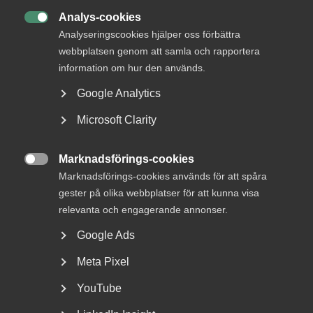
DU KANSKE OCKSÅ ÄR INTRESSERAD AV
Analys-cookies
DETTA?

Analyseringscookies hjälper oss förbättra
webbplatsen genom att samla och rapportera
information om hur den används.
Google Analytics
Microsoft Clarity
Marknadsförings-cookies

Marknadsförings-cookies används för att spåra
Bred partsöverenskommelse om
gester på olika webbplatser för att kunna visa
framtidens kollektivavtal
relevanta och engagerande annonser.
Google Ads
Arbetsgivar- och arbetstagarorganisationer inom
tjänstesektorn har enats om ett nytt samarbetsavtal
Meta Pixel
för...
YouTube