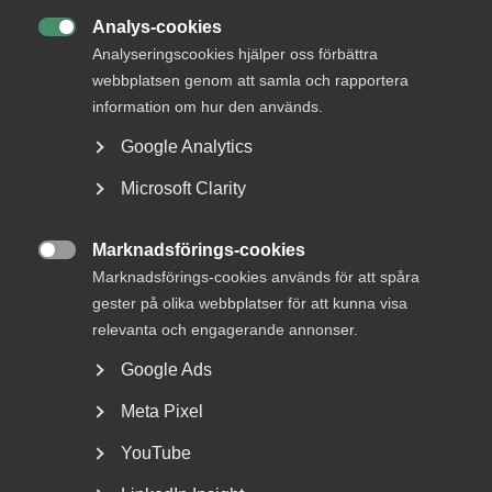
Analys-cookies

Analyseringscookies hjälper oss förbättra
webbplatsen genom att samla och rapportera
information om hur den används.
Google Analytics
Debatt: Allvarligt misstag att ta
Microsoft Clarity
bort karensdagen
Marknadsförings-cookies

När karensen togs bort i slutet på 1980-talet fick Sverige
Marknadsförings-cookies används för att spåra
Västeuropas högsta sjukfrånvaro, skenande...
gester på olika webbplatser för att kunna visa
relevanta och engagerande annonser.
Google Ads
Meta Pixel
YouTube