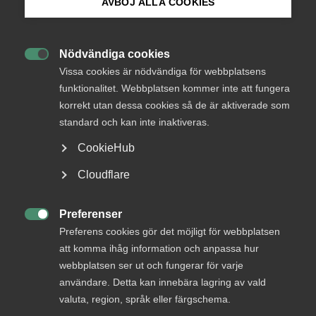
AVBÖJ ALLA COOKIES
medlemmar
Bli medlem
Nödvändiga cookies

Logga in på Arbetsgivarguiden
Vissa cookies är nödvändiga för webbplatsens
Logga in
funktionalitet. Webbplatsen kommer inte att fungera
korrekt utan dessa cookies så de är aktiverade som
Sök på almega.se
standard och kan inte inaktiveras.
Bli medlem
CookieHub
Press
Cloudflare
In English
Cookie-inställningar
Preferenser

Preferens cookies gör det möjligt för webbplatsen
att komma ihåg information och anpassa hur
DU KANSKE OCKSÅ ÄR INTRESSERAD AV
webbplatsen ser ut och fungerar för varje
DETTA?
användare. Detta kan innebära lagring av vald
valuta, region, språk eller färgschema.