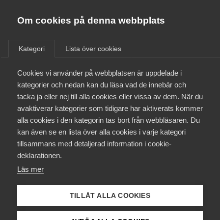
Almega
Förbund
Om cookies på denna webbplats
Almega Tjänste­förbunden
/
Aktuellt
/
Arbetsgivarnytt
/
Om Almega
Kategori
Lista över cookies
Almega Tjänste­företagen
Aktuellt
Cookies vi använder på webbplatsen är uppdelade i
Almega Utbildning
Nya karensregler i Nöjes­
kategorier och nedan kan du läsa vad de innebär och
avtalet från den 1 januari 2019
Innovations­företagen
tacka ja eller nej till alla cookies eller vissa av dem. När du
Medlemskapet
avaktiverar kategorier som tidigare har aktiverats kommer
Kompetens­företagen
alla cookies i den kategorin tas bort från webbläsaren. Du
Mina sidor
Okategoriserade
kan även se en lista över alla cookies i varje kategori
Medie­företagen
tillsammans med detaljerad information i cookie-
27 december 2018
Arbetsgivarnytt
Kontakt
Säkerhets­företagen
deklarationen.
Läs mer
Tåg­företagen
Kurser & utbildningar
Vård­företagarna
TILLÅT ALLA COOKIES
Påverkansarbete
Endast tillgänglig för