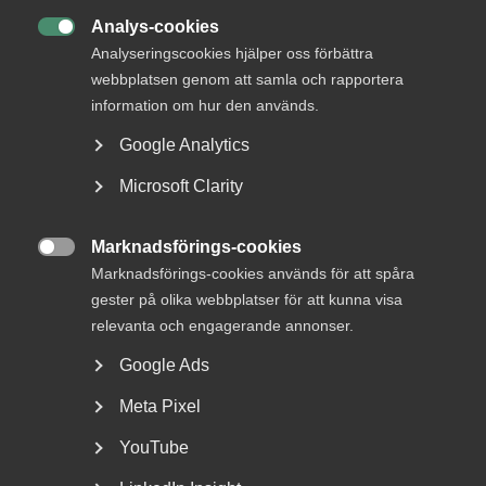
Analys-cookies

Analyseringscookies hjälper oss förbättra
webbplatsen genom att samla och rapportera
information om hur den används.
Google Analytics
Debatt: Allvarligt misstag att ta
Microsoft Clarity
bort karensdagen
Marknadsförings-cookies

När karensen togs bort i slutet på 1980-talet fick Sverige
Marknadsförings-cookies används för att spåra
Västeuropas högsta sjukfrånvaro, skenande...
gester på olika webbplatser för att kunna visa
relevanta och engagerande annonser.
Google Ads
Meta Pixel
YouTube