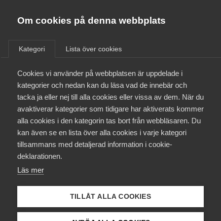
Almega
Förbund
Om cookies på denna webbplats
Almega Tjänste­förbunden
/
Aktuellt
/
Arbetsgivarnytt
/
Om Almega
Kategori
Lista över cookies
Almega Tjänste­företagen
Aktuellt
Cookies vi använder på webbplatsen är uppdelade i
Almega Utbildning
Nya karensregler i Telekom­
kategorier och nedan kan du läsa vad de innebär och
avtalet från 1 januari 2019
Innovations­företagen
tacka ja eller nej till alla cookies eller vissa av dem. När du
Medlemskapet
avaktiverar kategorier som tidigare har aktiverats kommer
Kompetens­företagen
alla cookies i den kategorin tas bort från webbläsaren. Du
Mina sidor
Okategoriserade
kan även se en lista över alla cookies i varje kategori
Medie­företagen
tillsammans med detaljerad information i cookie-
7 november 2018
Arbetsgivarnytt
Kontakt
Säkerhets­företagen
deklarationen.
Läs mer
Tåg­företagen
Kurser & utbildningar
Vård­företagarna
TILLÅT ALLA COOKIES
Påverkansarbete
Endast tillgänglig för