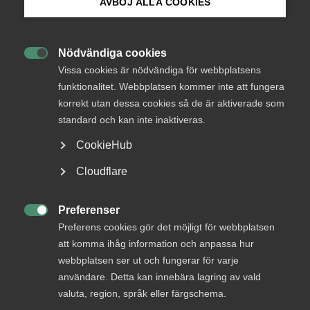
AVBÖJ ALLA COOKIES
medlemmar
Bli medlem
Nödvändiga cookies

Logga in på Arbetsgivarguiden
Vissa cookies är nödvändiga för webbplatsens
Logga in
funktionalitet. Webbplatsen kommer inte att fungera
korrekt utan dessa cookies så de är aktiverade som
Sök på almega.se
standard och kan inte inaktiveras.
Bli medlem
CookieHub
Press
Cloudflare
In English
Cookie-inställningar
Preferenser

Preferens cookies gör det möjligt för webbplatsen
att komma ihåg information och anpassa hur
DU KANSKE OCKSÅ ÄR INTRESSERAD AV
webbplatsen ser ut och fungerar för varje
DETTA?
användare. Detta kan innebära lagring av vald
valuta, region, språk eller färgschema.