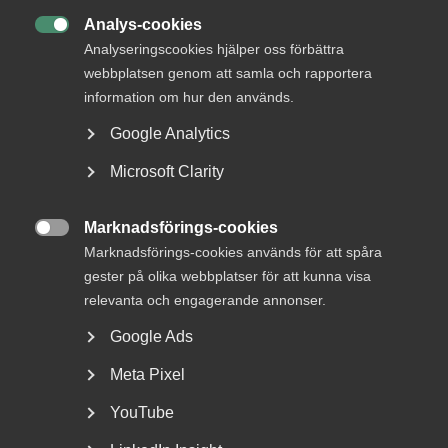
DETTA?
Analys-cookies

Analyseringscookies hjälper oss förbättra
webbplatsen genom att samla och rapportera
information om hur den används.
Google Analytics
Microsoft Clarity
Marknadsförings-cookies
Sjuk under semestern – en guide

Marknadsförings-cookies används för att spåra
till arbetsgivare
gester på olika webbplatser för att kunna visa
relevanta och engagerande annonser.
Rätten att byta semester mot sjuklön Om en
medarbetare blir sjuk under semesterledigheten har
Google Ads
personen...
Meta Pixel
YouTube