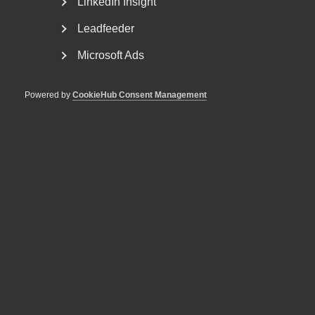
LinkedIn Insight
Leadfeeder
Microsoft Ads
Powered by
CookieHub Consent Management
Tvist om avtalsenlig lön under
uppsägningstid i
bemanningsföretag
AD 2026 nr 8 Av byggavtalet framgår att en uppsagd
arbetstagare har rätt att under uppsägningstid behålla...