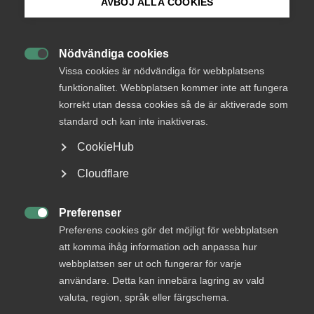
AVBÖJ ALLA COOKIES
Bli medlem
Endast tillgänglig för
medlemmar
Nödvändiga cookies

Logga in på Arbetsgivarguiden
Vissa cookies är nödvändiga för webbplatsens
funktionalitet. Webbplatsen kommer inte att fungera
korrekt utan dessa cookies så de är aktiverade som
Sök på almega.se
Logga in
standard och kan inte inaktiveras.
CookieHub
Press
Cloudflare
Bli medlem
In English
Cookie-inställningar
Preferenser

Preferens cookies gör det möjligt för webbplatsen
att komma ihåg information och anpassa hur
webbplatsen ser ut och fungerar för varje
användare. Detta kan innebära lagring av vald
DU KANSKE OCKSÅ ÄR INTRESSERAD AV
valuta, region, språk eller färgschema.