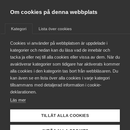
Almega
Förbund
Om cookies på denna webbplats
Almega Tjänste­förbunden
/
Aktuellt
/
Arbetsgivarnytt
/
Om Almega
Kategori
Lista över cookies
Almega Tjänste­företagen
Aktuellt
Cookies vi använder på webbplatsen är uppdelade i
Almega Utbildning
Spårtrafik – Nya
kategorier och nedan kan du läsa vad de innebär och
ersättningsnivåer från 1 maj
Innovations­företagen
tacka ja eller nej till alla cookies eller vissa av dem. När du
Medlemskapet
2018
avaktiverar kategorier som tidigare har aktiverats kommer
Kompetens­företagen
alla cookies i den kategorin tas bort från webbläsaren. Du
Mina sidor
kan även se en lista över alla cookies i varje kategori
Medie­företagen
Okategoriserade
4 maj 2018
Arbetsgivarnytt
tillsammans med detaljerad information i cookie-
Kontakt
Säkerhets­företagen
deklarationen.
Läs mer
Tåg­företagen
Kurser & utbildningar
Vård­företagarna
TILLÅT ALLA COOKIES
Påverkansarbete