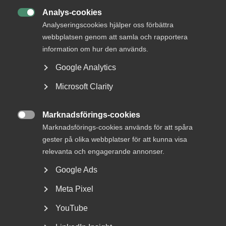
Analys-cookies

Analyseringscookies hjälper oss förbättra
webbplatsen genom att samla och rapportera
information om hur den används.
Google Analytics
Microsoft Clarity
VAB och föräldraledighet – en
sammanfattning av senaste
Marknadsförings-cookies
årens ändringar

Marknadsförings-cookies används för att spåra
gester på olika webbplatser för att kunna visa
Fler kan ta ut ledighet med föräldrapenning Från och
relevanta och engagerande annonser.
med den 1 juli 2024 kan fler än tidigare vara lediga...
Google Ads
Meta Pixel
YouTube