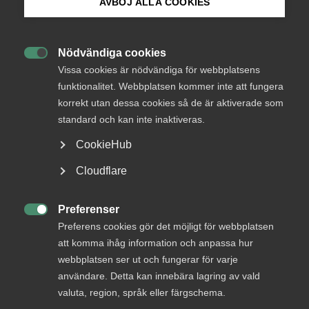
Endast tillgänglig för
AVBÖJ ALLA COOKIES
medlemmar
Bli medlem
Nödvändiga cookies

Logga in på Arbetsgivarguiden
Vissa cookies är nödvändiga för webbplatsens
Logga in
funktionalitet. Webbplatsen kommer inte att fungera
korrekt utan dessa cookies så de är aktiverade som
Sök på almega.se
standard och kan inte inaktiveras.
Bli medlem
CookieHub
Press
Cloudflare
In English
Cookie-inställningar
Preferenser

Preferens cookies gör det möjligt för webbplatsen
att komma ihåg information och anpassa hur
DU KANSKE OCKSÅ ÄR INTRESSERAD AV
webbplatsen ser ut och fungerar för varje
DETTA?
användare. Detta kan innebära lagring av vald
valuta, region, språk eller färgschema.