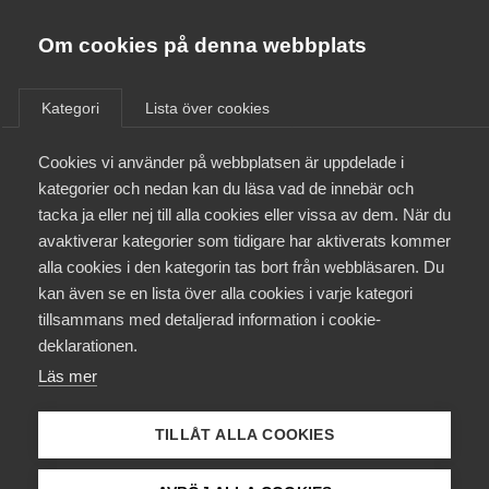
Almega
Förbund
Om cookies på denna webbplats
Almega Tjänste­förbunden
/
Aktuellt
/
Arbetsgivarnytt
/
Om Almega
Kategori
Lista över cookies
Almega Tjänste­företagen
Aktuellt
Cookies vi använder på webbplatsen är uppdelade i
Almega Utbildning
Nytt kollektivavtal med
kategorier och nedan kan du läsa vad de innebär och
Kommunal för bransch Vård
Innovations­företagen
tacka ja eller nej till alla cookies eller vissa av dem. När du
Medlemskapet
och behandlings­verksamhet
avaktiverar kategorier som tidigare har aktiverats kommer
Kompetens­företagen
samt omsorgs­verksamhet (E)
alla cookies i den kategorin tas bort från webbläsaren. Du
Mina sidor
kan även se en lista över alla cookies i varje kategori
Medie­företagen
tillsammans med detaljerad information i cookie-
Kontakt
Säkerhets­företagen
deklarationen.
Okategoriserade
31 maj 2018
Arbetsgivarnytt
Läs mer
Tåg­företagen
Kurser & utbildningar
Vård­företagarna
TILLÅT ALLA COOKIES
Påverkansarbete