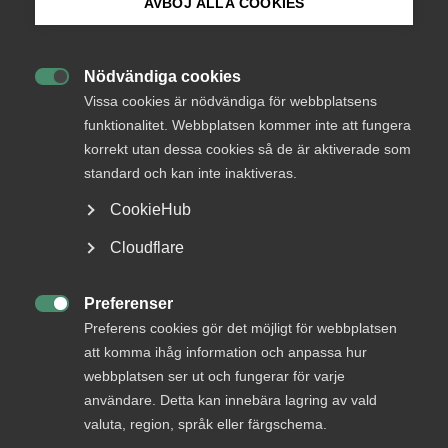
AVBÖJ ALLA COOKIES
Endast tillgänglig för
Bli medlem
medlemmar
Nödvändiga cookies

Logga in på Arbetsgivarguiden
Vissa cookies är nödvändiga för webbplatsens
funktionalitet. Webbplatsen kommer inte att fungera
Logga in
korrekt utan dessa cookies så de är aktiverade som
Sök på almega.se
standard och kan inte inaktiveras.
CookieHub
Bli medlem
Press
Cloudflare
In English
Cookie-inställningar
Preferenser

Preferens cookies gör det möjligt för webbplatsen
att komma ihåg information och anpassa hur
webbplatsen ser ut och fungerar för varje
DU KANSKE OCKSÅ ÄR INTRESSERAD AV
användare. Detta kan innebära lagring av vald
valuta, region, språk eller färgschema.
DETTA?