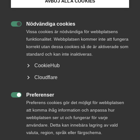
Endast tillgänglig för
AVBÖJ ALLA COOKIES
medlemmar
Bli medlem
Nödvändiga cookies

Logga in på Arbetsgivarguiden
Vissa cookies är nödvändiga för webbplatsens
Logga in
funktionalitet. Webbplatsen kommer inte att fungera
korrekt utan dessa cookies så de är aktiverade som
Sök på almega.se
standard och kan inte inaktiveras.
Bli medlem
CookieHub
Press
Cloudflare
In English
Cookie-inställningar
Preferenser

Preferens cookies gör det möjligt för webbplatsen
att komma ihåg information och anpassa hur
DU KANSKE OCKSÅ ÄR INTRESSERAD AV
webbplatsen ser ut och fungerar för varje
DETTA?
användare. Detta kan innebära lagring av vald
valuta, region, språk eller färgschema.