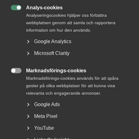
Analys-cookies

Analyseringscookies hjälper oss förbättra
webbplatsen genom att samla och rapportera
information om hur den används.
Google Analytics
Microsoft Clarity
Sjuk under semestern – en guide
till arbetsgivare
Marknadsförings-cookies

Marknadsförings-cookies används för att spåra
Rätten att byta semester mot sjuklön Om en
gester på olika webbplatser för att kunna visa
medarbetare blir sjuk under semesterledigheten har
personen...
relevanta och engagerande annonser.
Google Ads
Meta Pixel
YouTube