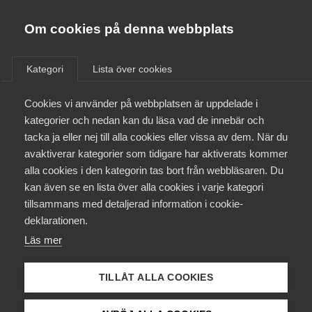
Almega
Förbund
Om cookies på denna webbplats
Almega Tjänste­förbunden
/
Aktuellt
/
Arbetsgivarnytt
/
Om Almega
Kategori
Lista över cookies
Almega Tjänste­företagen
Aktuellt
Cookies vi använder på webbplatsen är uppdelade i
Almega Utbildning
Höjt tak i sjuk­försäkringen
kategorier och nedan kan du läsa vad de innebär och
(Spel­företagen
Innovations­företagen
tacka ja eller nej till alla cookies eller vissa av dem. När du
Medlemskapet
Internationella Kasinon)
avaktiverar kategorier som tidigare har aktiverats kommer
Kompetens­företagen
alla cookies i den kategorin tas bort från webbläsaren. Du
Mina sidor
kan även se en lista över alla cookies i varje kategori
Medie­företagen
Okategoriserade
4 maj 2018
Arbetsgivarnytt
tillsammans med detaljerad information i cookie-
Kontakt
Säkerhets­företagen
deklarationen.
Läs mer
Tåg­företagen
Kurser & utbildningar
Vård­företagarna
TILLÅT ALLA COOKIES
Påverkansarbete