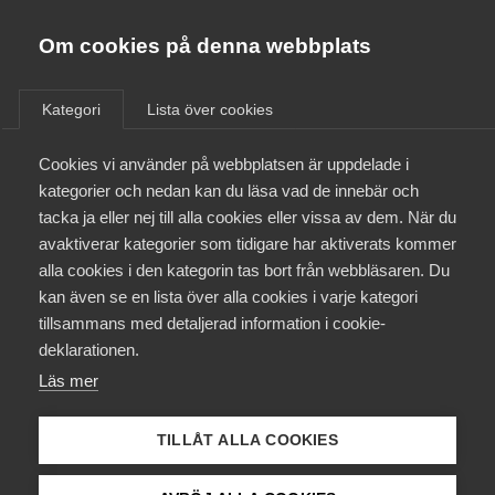
Almega
Förbund
Om cookies på denna webbplats
Almega Tjänste­förbunden
/
Aktuellt
/
Arbetsgivarnytt
/
Om Almega
Kategori
Lista över cookies
Almega Tjänste­företagen
Aktuellt
Cookies vi använder på webbplatsen är uppdelade i
Almega Utbildning
Årets lönerevision med
kategorier och nedan kan du läsa vad de innebär och
Unionen och Ledarna –
Innovations­företagen
tacka ja eller nej till alla cookies eller vissa av dem. När du
Medlemskapet
Tjänstemanna­avtalet
avaktiverar kategorier som tidigare har aktiverats kommer
Kompetens­företagen
Säkerhets­företagen samt
alla cookies i den kategorin tas bort från webbläsaren. Du
Mina sidor
kan även se en lista över alla cookies i varje kategori
Medie­företagen
serviceentreprenad- och
tillsammans med detaljerad information i cookie-
specialservice­företag
Kontakt
Säkerhets­företagen
deklarationen.
Läs mer
Tåg­företagen
Kurser & utbildningar
Okategoriserade
5 mars 2018
Arbetsgivarnytt
Vård­företagarna
TILLÅT ALLA COOKIES
Påverkansarbete