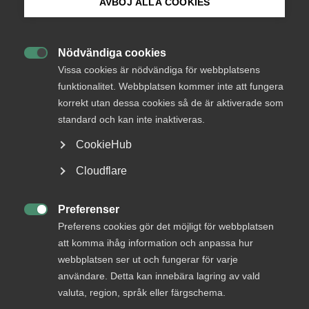
AVBÖJ ALLA COOKIES
Bli medlem
Nödvändiga cookies
Endast tillgänglig för

Logga in på Arbetsgivarguiden
Vissa cookies är nödvändiga för webbplatsens
medlemmar
funktionalitet. Webbplatsen kommer inte att fungera
korrekt utan dessa cookies så de är aktiverade som
Sök på almega.se
standard och kan inte inaktiveras.
Logga in
CookieHub
Press
Cloudflare
In English
Bli medlem
Cookie-inställningar
Preferenser

Preferens cookies gör det möjligt för webbplatsen
att komma ihåg information och anpassa hur
webbplatsen ser ut och fungerar för varje
användare. Detta kan innebära lagring av vald
valuta, region, språk eller färgschema.