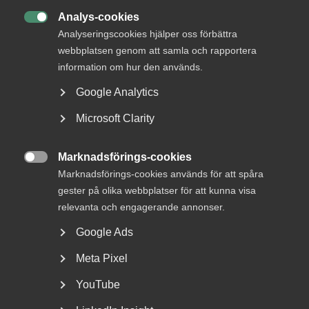
DU KANSKE OCKSÅ ÄR INTRESSERAD AV
Analys-cookies
DETTA?

Analyseringscookies hjälper oss förbättra
webbplatsen genom att samla och rapportera
information om hur den används.
Google Analytics
Microsoft Clarity
Marknadsförings-cookies

Marknadsförings-cookies används för att spåra
Bred partsöverenskommelse om
gester på olika webbplatser för att kunna visa
framtidens kollektivavtal
relevanta och engagerande annonser.
Google Ads
Arbetsgivar- och arbetstagarorganisationer inom
tjänstesektorn har enats om ett nytt samarbetsavtal
Meta Pixel
för...
YouTube