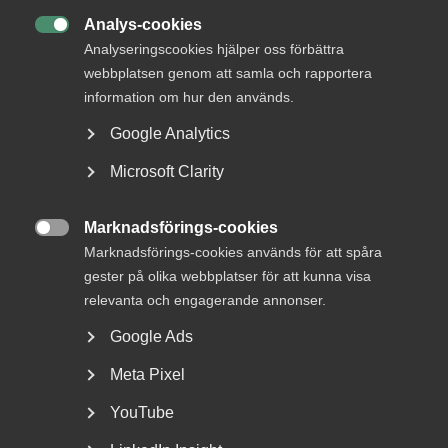
DETTA?
Analys-cookies

Analyseringscookies hjälper oss förbättra
webbplatsen genom att samla och rapportera
information om hur den används.
Google Analytics
Microsoft Clarity
Marknadsförings-cookies
AD-dom: Uppsägningar enligt

Marknadsförings-cookies används för att spåra
EU-direktivet och bristande
gester på olika webbplatser för att kunna visa
MBL-förhandling vid arbetsbrist
relevanta och engagerande annonser.
Google Ads
AD 2026 nr 40 Fråga om en arbetsgivare, som inte har
kollektivavtal, bröt mot förhandlingsskyldigheten...
Meta Pixel
YouTube