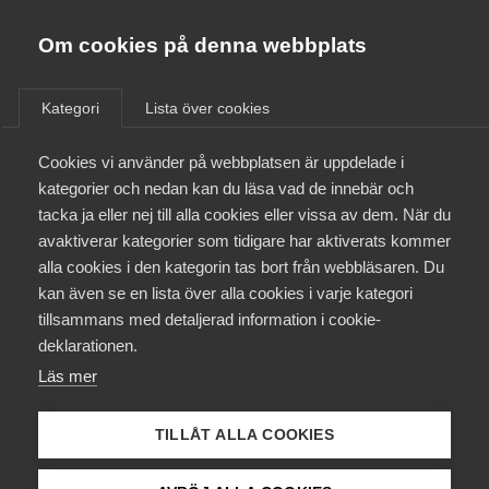
Almega
Förbund
Om cookies på denna webbplats
Almega Tjänste­förbunden
/
Aktuellt
/
Arbetsgivarnytt
/
Om Almega
Kategori
Lista över cookies
Almega Tjänste­företagen
Aktuellt
Cookies vi använder på webbplatsen är uppdelade i
Almega Utbildning
Medie­företagen –
kategorier och nedan kan du läsa vad de innebär och
Personuppgiftsbiträdesavtal
Innovations­företagen
tacka ja eller nej till alla cookies eller vissa av dem. När du
Medlemskapet
mellan arbetsgivare och
avaktiverar kategorier som tidigare har aktiverats kommer
Kompetens­företagen
fackföreningar ska inte
alla cookies i den kategorin tas bort från webbläsaren. Du
Mina sidor
kan även se en lista över alla cookies i varje kategori
Medie­företagen
tecknas
tillsammans med detaljerad information i cookie-
Kontakt
Säkerhets­företagen
deklarationen.
Läs mer
Tåg­företagen
Okategoriserade
7 februari 2018
Arbetsgivarnytt
Kurser & utbildningar
Vård­företagarna
TILLÅT ALLA COOKIES
Påverkansarbete