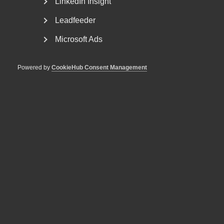
LinkedIn Insight
Leadfeeder
Microsoft Ads
Powered by
CookieHub Consent Management
Personliga skäl vid uppsägning –
en vägledning för arbetsgivare
När en anställning riskerar att avslutas på grund av
omständigheter som rör den enskilda medarbetaren...