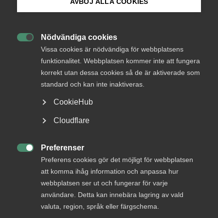
AVBÖJ ALLA COOKIES
Bli medlem
Endast tillgänglig för
Nödvändiga cookies
medlemmar

Logga in på Arbetsgivarguiden
Vissa cookies är nödvändiga för webbplatsens
funktionalitet. Webbplatsen kommer inte att fungera
korrekt utan dessa cookies så de är aktiverade som
Sök på almega.se
standard och kan inte inaktiveras.
Logga in
CookieHub
Press
Cloudflare
Bli medlem
In English
Cookie-inställningar
Preferenser

Preferens cookies gör det möjligt för webbplatsen
att komma ihåg information och anpassa hur
webbplatsen ser ut och fungerar för varje
användare. Detta kan innebära lagring av vald
valuta, region, språk eller färgschema.
DU KANSKE OCKSÅ ÄR INTRESSERAD AV