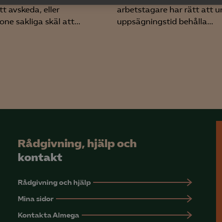
yseringscookies hjälper oss förbättra webbplatsen genom att samla oc
t avskeda, eller
arbetstagare har rätt att u
rmation om hur den används.
ne sakliga skäl att...
uppsägningstid behålla...
Google Analytics
Microsoft Clarity
knadsförings-cookies
nadsförings-cookies används för att spåra gester på olika webbplatser 
 relevanta och engagerande annonser.
Google Ads
Rådgivning, hjälp och
Meta Pixel
kontakt
YouTube
Rådgivning och hjälp
LinkedIn Insight
Mina sidor
Leadfeeder
Kontakta Almega
Microsoft Ads