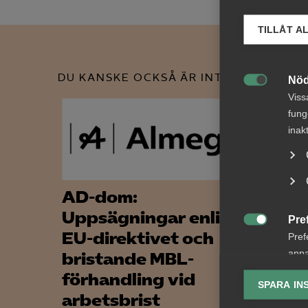
TILLÅT A
DU KANSKE OCKSÅ ÄR INTRESSERAD AV
Nöd

Viss
fung
inak
AD-dom:
Förs
Uppsägningar enligt
förl
Pre

EU-direktivet och
avsk
Pref
anpa
bristande MBL-
data
lagr
förhandling vid
SPARA IN
AD 202
arbetsbrist
Ana
Försäkr