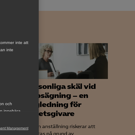
kommer inte att
an inte
lig
Personliga skäl vid
uppsägning – en
vägledning för
ion och
an innebära
tag
arbetsgivare
et
När en anställning riskerar att
sent Management
avslutas på grund av