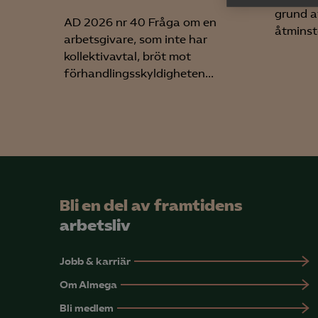

Anal
grund at
AD 2026 nr 40 Fråga om en
info
åtminsto
arbetsgivare, som inte har
kollektivavtal, bröt mot
förhandlingsskyldigheten...
Mar

Mark
visa
Bli en del av framtidens
arbetsliv
Jobb & karriär
Om Almega
Bli medlem