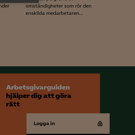
h rapportera
nder
omständigheter som rör den
enskilda medarbetaren...
för att kunna
Arbetsgivarguiden
hjälper dig att göra
rätt
Logga in