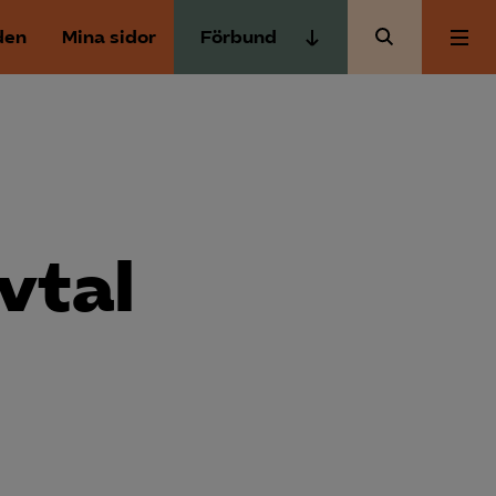
den
Mina sidor
Förbund
Almega Tjänste­förbunden
Om Almega
Almega Tjänste­företagen
Almega Utbildning
Aktuellt
Innovations­företagen
Kompetens­företagen
vtal
Medlemskapet
Medie­företagen
Säkerhets­företagen
Mina sidor
Tåg­företagen
Kontakt
Vård­företagarna