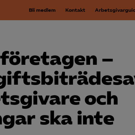
Bli medlem
Kontakt
Arbetsgivargui
­företagen –
iftsbiträdesa
tsgivare och
gar ska inte