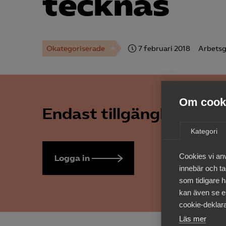
tecknas
Okategoriserade
7 februari 2018
Arbetsg
Om cooki
Endast tillgänglig för 
Kategori
Cookies vi an
Logga in
Bli medlem
innebär och tac
som tidigare h
kan även se en
cookie-deklara
Läs mer