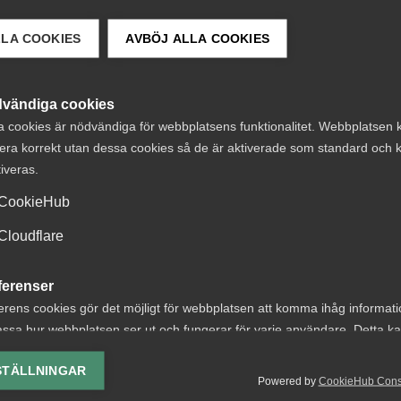
LLA COOKIES
AVBÖJ ALLA COOKIES
 DETTA?
vändiga cookies
a cookies är nödvändiga för webbplatsens funktionalitet. Webbplatsen 
era korrekt utan dessa cookies så de är aktiverade som standard och k
tiveras.
CookieHub
Cloudflare
äkringskassan
Tvist om avtalsen
orade tvisten om
lön under
ferenser
edande efter
uppsägningstid i
erens cookies gör det möjligt för webbplatsen att komma ihåg informat
ssa hur webbplatsen ser ut och fungerar för varje användare. Detta k
intrång
bemanningsföre
ing av vald valuta, region, språk eller färgschema.
STÄLLNINGAR
6 nr 44 Fråga om
AD 2026 nr 8 Av byggavtal
Powered by
CookieHub Con
lys-cookies
ingskassan hade laga
framgår att en uppsagd