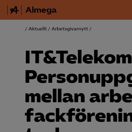
Almega
/
Aktuellt
/
Arbetsgivarnytt
/
IT&Telekom
Personuppg
mellan arbe
fackförenin