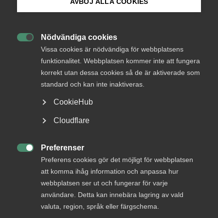
AVBÖJ ALLA COOKIES
Endast tillgänglig för
Bli medlem
medlemmar
Nödvändiga cookies

Logga in på Arbetsgivarguiden
Vissa cookies är nödvändiga för webbplatsens
funktionalitet. Webbplatsen kommer inte att fungera
Logga in
korrekt utan dessa cookies så de är aktiverade som
Sök på almega.se
standard och kan inte inaktiveras.
CookieHub
Bli medlem
Press
Cloudflare
In English
Cookie-inställningar
Preferenser

Preferens cookies gör det möjligt för webbplatsen
att komma ihåg information och anpassa hur
webbplatsen ser ut och fungerar för varje
DU KANSKE OCKSÅ ÄR INTRESSERAD AV
användare. Detta kan innebära lagring av vald
DETTA?
valuta, region, språk eller färgschema.