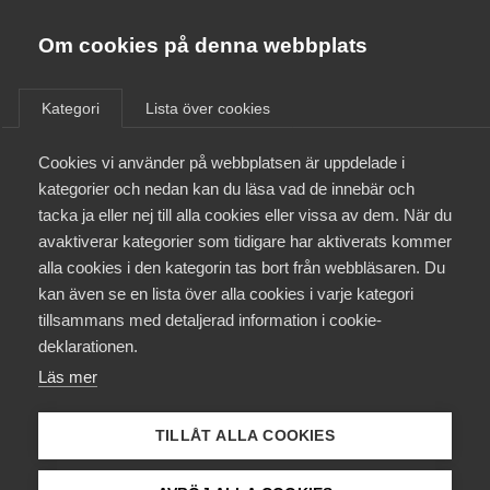
Almega
Förbund
Om cookies på denna webbplats
Almega Tjänste­förbunden
/
Aktuellt
/
Arbetsgivarnytt
/
Om Almega
Kategori
Lista över cookies
Almega Tjänste­företagen
Aktuellt
Cookies vi använder på webbplatsen är uppdelade i
Almega Utbildning
Förändringar som börjar gälla
kategorier och nedan kan du läsa vad de innebär och
1 januari 2018 inom bransch
Innovations­företagen
tacka ja eller nej till alla cookies eller vissa av dem. När du
Medlemskapet
Personlig assistans (G)
avaktiverar kategorier som tidigare har aktiverats kommer
Kompetens­företagen
alla cookies i den kategorin tas bort från webbläsaren. Du
Mina sidor
kan även se en lista över alla cookies i varje kategori
Medie­företagen
Okategoriserade
tillsammans med detaljerad information i cookie-
Kontakt
Säkerhets­företagen
deklarationen.
22 december 2017
Arbetsgivarnytt
Läs mer
Tåg­företagen
Kurser & utbildningar
Vård­företagarna
TILLÅT ALLA COOKIES
Påverkansarbete