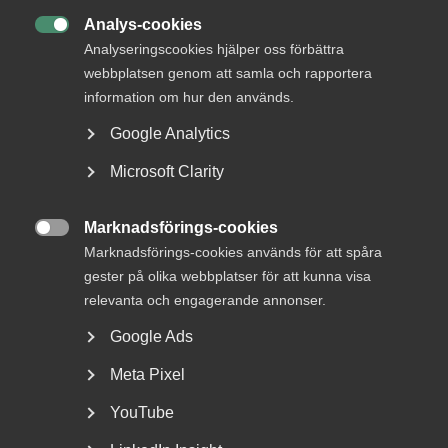
Analys-cookies

Analyseringscookies hjälper oss förbättra
webbplatsen genom att samla och rapportera
information om hur den används.
Google Analytics
Microsoft Clarity
Nyheter om arbetstillstånd
Marknadsförings-cookies
sommaren 2026: Vad gäller?

Marknadsförings-cookies används för att spåra
gester på olika webbplatser för att kunna visa
För arbetsgivare innebär årets förändringar bland annat
nya lönekrav för arbetstillstånd, skärpta krav...
relevanta och engagerande annonser.
Google Ads
Meta Pixel
YouTube