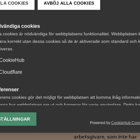
LLA COOKIES
AVBÖJ ALLA COOKIES
 DETTA?
vändiga cookies
a cookies är nödvändiga för webbplatsens funktionalitet. Webbplatsen 
era korrekt utan dessa cookies så de är aktiverade som standard och k
tiveras.
CookieHub
bare svar i
AD-dom:
Cloudflare
tsgivarguiden
Uppsägningar en
ny chattbot
EU-direktivet oc
ferenser
bristande MBL-
erens cookies gör det möjligt för webbplatsen att komma ihåg informat
förhandling vid
ssa hur webbplatsen ser ut och fungerar för varje användare. Detta k
ivarassistenten Rut svarar
ing av vald valuta, region, språk eller färgschema.
arbetsbrist
or som rör företagens egna
STÄLLNINGAR
Powered by
CookieHub Con
vavtal, innehållet i den...
lys-cookies
AD 2026 nr 40 Fråga om e
yseringscookies hjälper oss förbättra webbplatsen genom att samla oc
arbetsgivare, som inte har