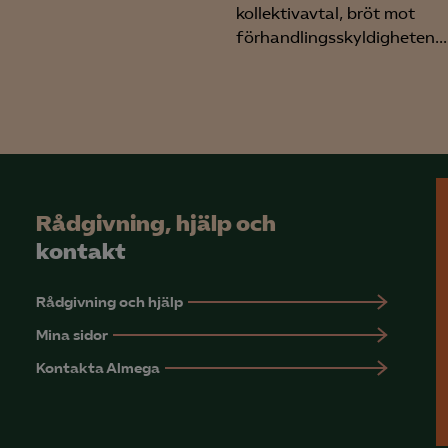
rmation om hur den används.
kollektivavtal, bröt mot
förhandlingsskyldigheten...
Google Analytics
Microsoft Clarity
knadsförings-cookies
nadsförings-cookies används för att spåra gester på olika webbplatser 
 relevanta och engagerande annonser.
Rådgivning, hjälp och
Google Ads
kontakt
Meta Pixel
YouTube
Rådgivning och hjälp
Mina sidor
LinkedIn Insight
Kontakta Almega
Leadfeeder
Microsoft Ads