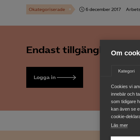
Okategoriserade
6 december 2017
Arbets
Endast tillgänglig för 
Om cooki
Kategori
Logga in
Bli medlem
Cookies vi an
innebär och tac
som tidigare h
kan även se en
cookie-deklara
Läs mer