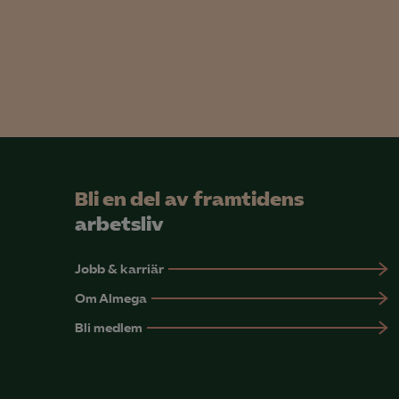
info
Mar

Mark
visa
Bli en del av framtidens
arbetsliv
Jobb & karriär
Om Almega
Bli medlem