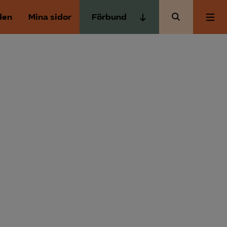
den
Mina sidor
Förbund
Almega Tjänste­förbunden
Om Almega
Almega Tjänste­företagen
Almega Utbildning
Aktuellt
Innovations­företagen
Kompetens­företagen
Medlemskapet
Medie­företagen
Säkerhets­företagen
Mina sidor
Tåg­företagen
Kontakt
Vård­företagarna