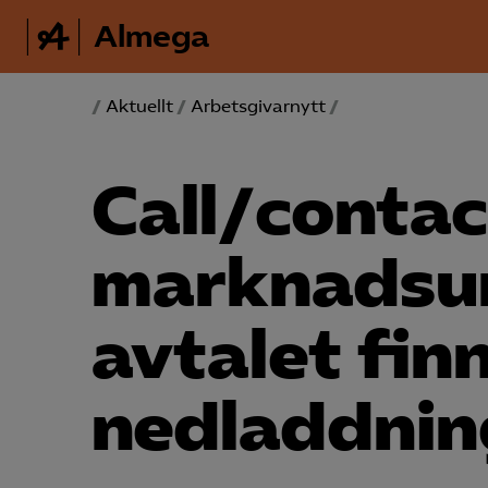
Almega
/
Aktuellt
/
Arbetsgivarnytt
/
Call/contac
marknads­u
avtalet fin
nedladdnin