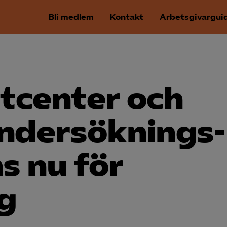
Bli medlem
Kontakt
Arbetsgivargui
tcenter och
ndersöknings­
ns nu för
g