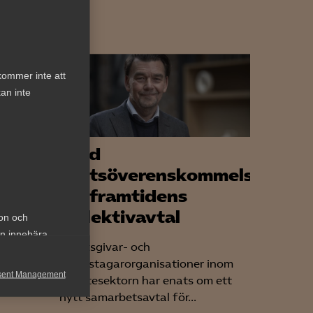
kommer inte att
an inte
Bred
ligt
partsöverenskommelse
h
om framtidens
kollektivavtal
ion och
an innebära
Arbetsgivar- och
arbetstagarorganisationer inom
sent Management
tjänstesektorn har enats om ett
n
nytt samarbetsavtal för...
h rapportera