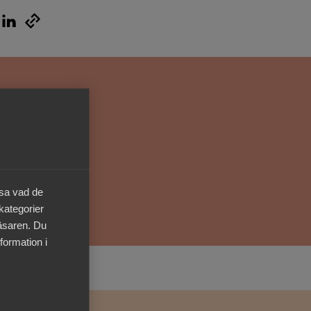
Kurser & utbildningar
Påverkansarbete
Bli medlem
Logga in på
Arbetsgivarguiden
äsa vad de
Sök på almega.se
 kategorier
läsaren. Du
formation i
Press
In English
Cookie-inställningar