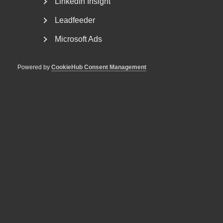
LinkedIn Insight
Leadfeeder
Microsoft Ads
Powered by
CookieHub Consent Management
Regeringen får kritik av Almega i
Lag & Avtal
Nyligen meddelades att regeringen senarelägger de
lagändringar som ska genomföra EU:s
lönetransparensdirektiv....