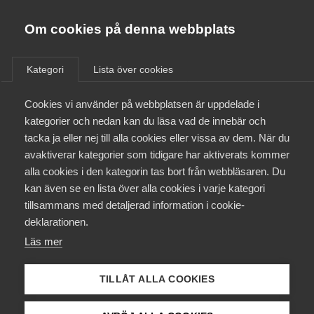
Almega
Förbund
Om cookies på denna webbplats
Almega Tjänste­förbunden
/
Aktuellt
/
Arbetsgivarnytt
/
Om Almega
Kategori
Lista över cookies
Almega Tjänste­företagen
Aktuellt
Cookies vi använder på webbplatsen är uppdelade i
Almega Utbildning
Nytt Friskoleavtal med Lärar­
kategorier och nedan kan du läsa vad de innebär och
förbundet och Lärarnas Riks­
Innovations­företagen
tacka ja eller nej till alla cookies eller vissa av dem. När du
Medlemskapet
förbund för tiden 1
avaktiverar kategorier som tidigare har aktiverats kommer
Kompetens­företagen
september 2017 – 31 augusti
alla cookies i den kategorin tas bort från webbläsaren. Du
Mina sidor
kan även se en lista över alla cookies i varje kategori
Medie­företagen
2020
tillsammans med detaljerad information i cookie-
Kontakt
Säkerhets­företagen
deklarationen.
Läs mer
Tåg­företagen
Okategoriserade
Kurser & utbildningar
20 november 2017
Arbetsgivarnytt
Vård­företagarna
TILLÅT ALLA COOKIES
Påverkansarbete