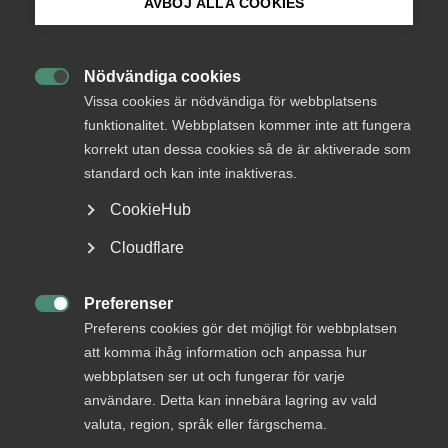
AVBÖJ ALLA COOKIES
Bli medlem
Nödvändiga cookies
Endast tillgänglig för

Logga in på Arbetsgivarguiden
Vissa cookies är nödvändiga för webbplatsens
medlemmar
funktionalitet. Webbplatsen kommer inte att fungera
korrekt utan dessa cookies så de är aktiverade som
Sök på almega.se
standard och kan inte inaktiveras.
Logga in
CookieHub
Press
Cloudflare
In English
Bli medlem
Cookie-inställningar
Preferenser

Preferens cookies gör det möjligt för webbplatsen
att komma ihåg information och anpassa hur
webbplatsen ser ut och fungerar för varje
användare. Detta kan innebära lagring av vald
valuta, region, språk eller färgschema.