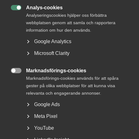
DU KANSKE OCKSÅ ÄR INTRESSERAD AV
Analys-cookies
DETTA?

Analyseringscookies hjälper oss förbättra
webbplatsen genom att samla och rapportera
information om hur den används.
Google Analytics
Microsoft Clarity
Marknadsförings-cookies

Marknadsförings-cookies används för att spåra
Nybildat råd för tjänstesektorns
gester på olika webbplatser för att kunna visa
kompetensbehov
relevanta och engagerande annonser.
Google Ads
Almega har i dag tillsammans med ett brett antal
fackförbund och arbetsgivarorganisationer bildat
Meta Pixel
Tjänstesektorns...
YouTube