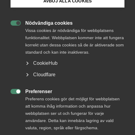
AVBÖJ ALLA COOKIES
Bli medlem
Nödvändiga cookies
Endast tillgänglig för

Logga in på Arbetsgivarguiden
Vissa cookies är nödvändiga för webbplatsens
medlemmar
funktionalitet. Webbplatsen kommer inte att fungera
korrekt utan dessa cookies så de är aktiverade som
Sök på almega.se
standard och kan inte inaktiveras.
Logga in
CookieHub
Press
Cloudflare
In English
Bli medlem
Cookie-inställningar
Preferenser

Preferens cookies gör det möjligt för webbplatsen
att komma ihåg information och anpassa hur
webbplatsen ser ut och fungerar för varje
användare. Detta kan innebära lagring av vald
valuta, region, språk eller färgschema.