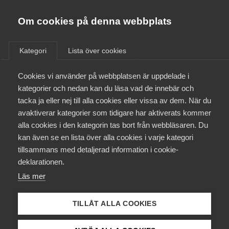
Almega
Förbund
Om cookies på denna webbplats
Almega Tjänste­förbunden
/
Aktuellt
/
Arbetsgivarnytt
/
Om Almega
Kategori
Lista över cookies
Almega Tjänste­företagen
Aktuellt
Cookies vi använder på webbplatsen är uppdelade i
Almega Utbildning
Rättelse till tidigare
kategorier och nedan kan du läsa vad de innebär och
utskickat Arbetsgivarnytt –
Innovations­företagen
tacka ja eller nej till alla cookies eller vissa av dem. När du
Medlemskapet
”Nya regler om anställning,
avaktiverar kategorier som tidigare har aktiverats kommer
Kompetens­företagen
anställnings upphörande
alla cookies i den kategorin tas bort från webbläsaren. Du
Mina sidor
kan även se en lista över alla cookies i varje kategori
Medie­företagen
samt beredskap fr o m den 1
tillsammans med detaljerad information i cookie-
november på IT-avtalet”
Kontakt
Säkerhets­företagen
deklarationen.
Läs mer
Tåg­företagen
Kurser & utbildningar
Okategoriserade
19 oktober 2017
Arbetsgivarnytt
Vård­företagarna
TILLÅT ALLA COOKIES
Påverkansarbete