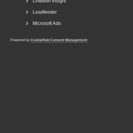
Nationella...
LinkedIn Insight
Leadfeeder
Microsoft Ads
Powered by
CookieHub Consent Management
Försäkringskassan förlorade
tvisten om avskedande efter
dataintrång
AD 2026 nr 44 Fråga om Försäkringskassan hade laga
grund att avskeda, eller åtminstone sakliga skäl att...