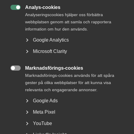
DU KANSKE OCKSÅ ÄR INTRESSERAD AV
Analys-cookies
DETTA?

Analyseringscookies hjälper oss förbättra
webbplatsen genom att samla och rapportera
information om hur den används.
Google Analytics
Microsoft Clarity
Marknadsförings-cookies

Marknadsförings-cookies används för att spåra
Avskedande av civilanställd vid
gester på olika webbplatser för att kunna visa
Polismyndigheten
relevanta och engagerande annonser.
ogiltigförklaras av
Google Ads
Arbetsdomstolen
Meta Pixel
AD 2026 nr 29 Bakgrunden och händelseförloppet var
YouTube
följande. Arbetstagaren (”JH”) var anställd vid