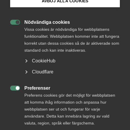
AVBÖJ ALLA COOKIES
Endast tillgänglig för
Bli medlem
medlemmar
Nödvändiga cookies

Logga in på Arbetsgivarguiden
Vissa cookies är nödvändiga för webbplatsens
funktionalitet. Webbplatsen kommer inte att fungera
Logga in
korrekt utan dessa cookies så de är aktiverade som
Sök på almega.se
standard och kan inte inaktiveras.
CookieHub
Bli medlem
Press
Cloudflare
In English
Cookie-inställningar
Preferenser

Preferens cookies gör det möjligt för webbplatsen
att komma ihåg information och anpassa hur
webbplatsen ser ut och fungerar för varje
DU KANSKE OCKSÅ ÄR INTRESSERAD AV
användare. Detta kan innebära lagring av vald
DETTA?
valuta, region, språk eller färgschema.