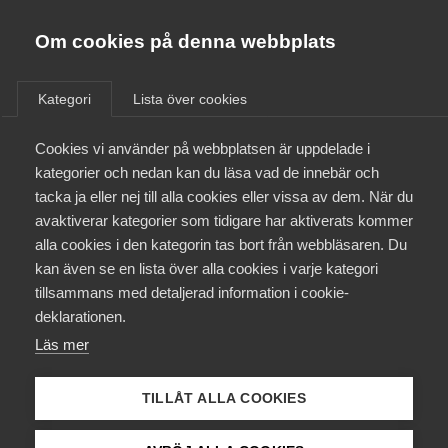
Almega
Förbund
Om cookies på denna webbplats
Almega Tjänste­förbunden
/
Aktuellt
/
Arbetsgivarnytt
/
Om Almega
Kategori
Lista över cookies
Almega Tjänste­företagen
Aktuellt
Cookies vi använder på webbplatsen är uppdelade i
Almega Utbildning
Film-, tv- och
kategorier och nedan kan du läsa vad de innebär och
videoinspelnings­avtalet –
Innovations­företagen
tacka ja eller nej till alla cookies eller vissa av dem. När du
Medlemskapet
nytt avtal tecknat
avaktiverar kategorier som tidigare har aktiverats kommer
Kompetens­företagen
alla cookies i den kategorin tas bort från webbläsaren. Du
Mina sidor
kan även se en lista över alla cookies i varje kategori
Medie­företagen
Okategoriserade
tillsammans med detaljerad information i cookie-
Kontakt
Säkerhets­företagen
deklarationen.
29 september 2017
Arbetsgivarnytt
Läs mer
Tåg­företagen
Kurser & utbildningar
Vård­företagarna
TILLÅT ALLA COOKIES
Påverkansarbete