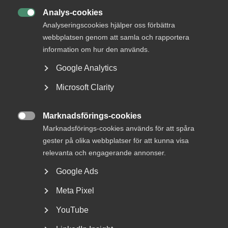
Analys-cookies

Analyseringscookies hjälper oss förbättra
webbplatsen genom att samla och rapportera
information om hur den används.
Google Analytics
Microsoft Clarity
Bred partsöverenskommelse om
Marknadsförings-cookies
framtidens kollektivavtal

Marknadsförings-cookies används för att spåra
gester på olika webbplatser för att kunna visa
Arbetsgivar- och arbetstagarorganisationer inom
tjänstesektorn har enats om ett nytt samarbetsavtal
relevanta och engagerande annonser.
för...
Google Ads
Meta Pixel
YouTube