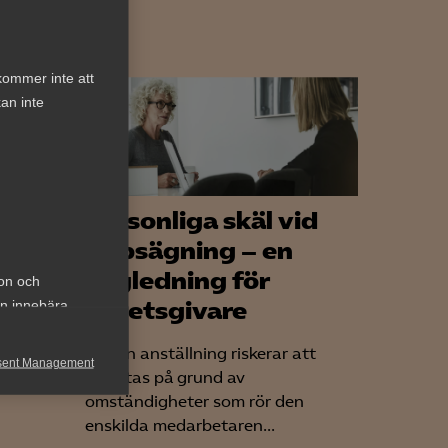
kommer inte att
an inte
d
Personliga skäl vid
an i
uppsägning – en
vägledning för
ion och
arbetsgivare
an innebära
var
När en anställning riskerar att
sent Management
åkallade
avslutas på grund av
omständigheter som rör den
h rapportera
enskilda medarbetaren...