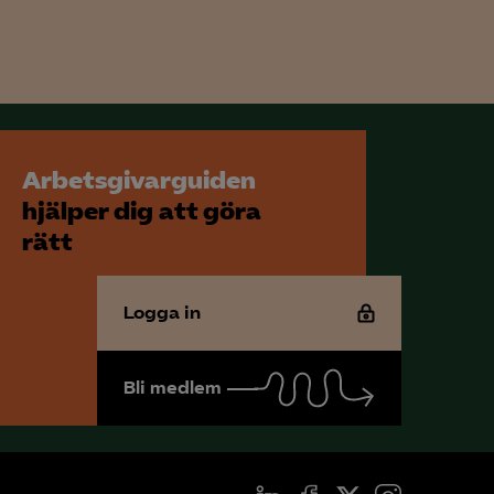
för att kunna
Arbetsgivarguiden
hjälper dig att göra
rätt
Logga in
Bli medlem