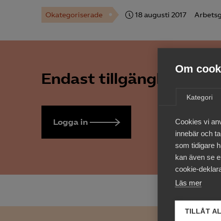
Okategoriserade
18 augusti 2017
Arbetsg
Om cooki
Endast tillgänglig för 
Kategori
Logga in
Bli medlem
Cookies vi an
innebär och tac
som tidigare h
kan även se en
cookie-deklara
Läs mer
TILLÅT A