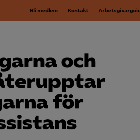
Bli medlem
Kontakt
Arbetsgivargui
agarna och
återupptar
garna för
ssistans