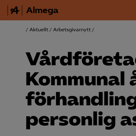
Almega
/
Aktuellt
/
Arbetsgivarnytt
/
Vård­föret
Kommunal 
förhandlin
personlig a