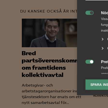
DU KANSKE OCKSÅ ÄR INTRESSERAD AV
Nöd

Viss
fung
inak
Bred
Snab
partsöverenskommelse
Arbe
Pre

om framtidens
med 
Pref
kollektivavtal
anpa
–
lagr
Arbetsg
SPARA IN
Arbetsgivar- och
på fråg
arbetstagarorganisationer inom
Ana

kollekti
tjänstesektorn har enats om ett
Anal
nytt samarbetsavtal för...
info