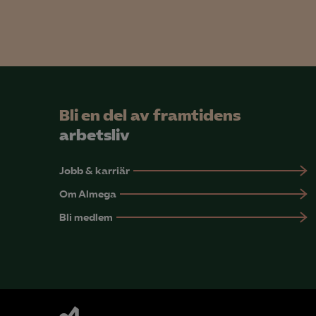
Mar

Mark
visa
Bli en del av framtidens
arbetsliv
Jobb & karriär
Om Almega
Bli medlem