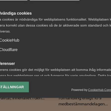
 DETTA?
vändiga cookies
a cookies är nödvändiga för webbplatsens funktionalitet. Webbplatsen 
era korrekt utan dessa cookies så de är aktiverade som standard och k
tiveras.
CookieHub
Cloudflare
bare svar i
Tvist om påståd
tsgivarguiden
förhandlingsvägr
ferenser
ny chattbot
konkursbo
erens cookies gör det möjligt för webbplatsen att komma ihåg informat
ssa hur webbplatsen ser ut och fungerar för varje användare. Detta k
AD 2026 nr 6 Bakgrunden 
ing av vald valuta, region, språk eller färgschema.
ivarassistenten Rut svarar
följande. En
STÄLLNINGAR
Powered by
CookieHub Con
or som rör företagens egna
arbetstagarorganisation p
lys-cookies
vavtal, innehållet i den...
förhandling enligt 10 §
yseringscookies hjälper oss förbättra webbplatsen genom att samla oc
medbestämmandelagen...
rmation om hur den används.