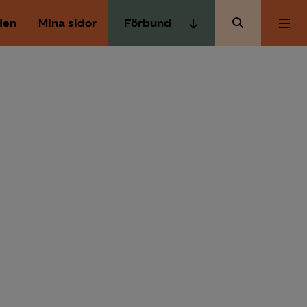
den
Mina sidor
Förbund
Almega Tjänste­förbunden
Om Almega
Almega Tjänste­företagen
Almega Utbildning
Aktuellt
Innovations­företagen
Kompetens­företagen
Medlemskapet
Medie­företagen
Säkerhets­företagen
Mina sidor
Tåg­företagen
Kontakt
Vård­företagarna