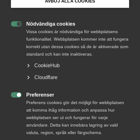
medlemmar
AVBÖJ ALLA COOKIES
Bli medlem
Nödvändiga cookies
Logga in

Logga in på Arbetsgivarguiden
Vissa cookies är nödvändiga för webbplatsens
funktionalitet. Webbplatsen kommer inte att fungera
korrekt utan dessa cookies så de är aktiverade som
Sök på almega.se
Bli medlem
standard och kan inte inaktiveras.
CookieHub
Press
Cloudflare
In English
Cookie-inställningar
Preferenser

Preferens cookies gör det möjligt för webbplatsen
DU KANSKE OCKSÅ ÄR INTRESSERAD AV
att komma ihåg information och anpassa hur
DETTA?
webbplatsen ser ut och fungerar för varje
användare. Detta kan innebära lagring av vald
valuta, region, språk eller färgschema.