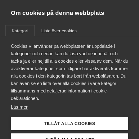
Almega
Förbund
Om cookies på denna webbplats
Almega Tjänste­förbunden
/
Aktuellt
/
Arbetsgivarnytt
/
Om Almega
Kategori
Lista över cookies
Almega Tjänste­företagen
Aktuellt
Cookies vi använder på webbplatsen är uppdelade i
Almega Utbildning
Samtliga avtal klara i bransch
kategorier och nedan kan du läsa vad de innebär och
Spårtrafik
Innovations­företagen
tacka ja eller nej till alla cookies eller vissa av dem. När du
Medlemskapet
avaktiverar kategorier som tidigare har aktiverats kommer
Kompetens­företagen
alla cookies i den kategorin tas bort från webbläsaren. Du
Mina sidor
Okategoriserade
23 augusti 2017
Arbetsgivarnytt
kan även se en lista över alla cookies i varje kategori
Medie­företagen
tillsammans med detaljerad information i cookie-
Kontakt
Säkerhets­företagen
deklarationen.
Läs mer
Tåg­företagen
Kurser & utbildningar
Vård­företagarna
TILLÅT ALLA COOKIES
Påverkansarbete
Endast tillgänglig för