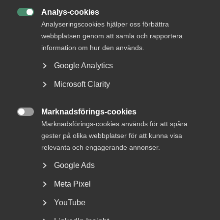
Analys-cookies

Analyseringscookies hjälper oss förbättra
webbplatsen genom att samla och rapportera
information om hur den används.
Google Analytics
Bred partsöverenskommelse om
Microsoft Clarity
framtidens kollektivavtal
Arbetsgivar- och arbetstagarorganisationer inom
Marknadsförings-cookies

tjänstesektorn har enats om ett nytt samarbetsavtal
Marknadsförings-cookies används för att spåra
för...
gester på olika webbplatser för att kunna visa
relevanta och engagerande annonser.
Google Ads
Meta Pixel
YouTube