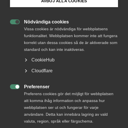
medlemmar
AVBÖJ ALLA COOKIES
Bli medlem
Nödvändiga cookies
Logga in

Logga in på Arbetsgivarguiden
Vissa cookies är nödvändiga för webbplatsens
funktionalitet. Webbplatsen kommer inte att fungera
korrekt utan dessa cookies så de är aktiverade som
Sök på almega.se
Bli medlem
standard och kan inte inaktiveras.
CookieHub
Press
Cloudflare
In English
Cookie-inställningar
Preferenser

Preferens cookies gör det möjligt för webbplatsen
DU KANSKE OCKSÅ ÄR INTRESSERAD AV
att komma ihåg information och anpassa hur
DETTA?
webbplatsen ser ut och fungerar för varje
användare. Detta kan innebära lagring av vald
valuta, region, språk eller färgschema.