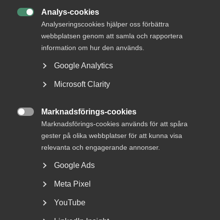
Analys-cookies

Analyseringscookies hjälper oss förbättra
webbplatsen genom att samla och rapportera
information om hur den används.
Google Analytics
Bred partsöverenskommelse om
Microsoft Clarity
framtidens kollektivavtal
Arbetsgivar- och arbetstagarorganisationer inom
Marknadsförings-cookies

tjänstesektorn har enats om ett nytt samarbetsavtal
Marknadsförings-cookies används för att spåra
för...
gester på olika webbplatser för att kunna visa
relevanta och engagerande annonser.
Google Ads
Meta Pixel
YouTube