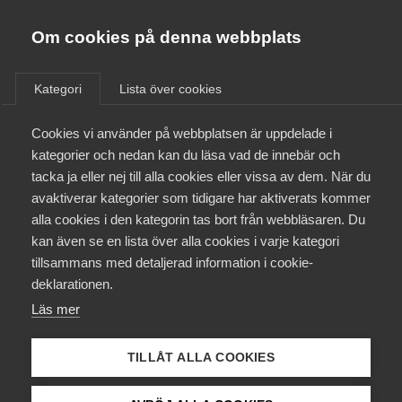
Almega
Förbund
Om cookies på denna webbplats
Almega Tjänste­förbunden
/
Aktuellt
/
Arbetsgivarnytt
/
Om Almega
Kategori
Lista över cookies
Almega Tjänste­företagen
Aktuellt
Cookies vi använder på webbplatsen är uppdelade i
Almega Utbildning
Gällande avtalstryck
kategorier och nedan kan du läsa vad de innebär och
Dagspress­avtalet 2017-2020
Innovations­företagen
tacka ja eller nej till alla cookies eller vissa av dem. När du
Medlemskapet
avaktiverar kategorier som tidigare har aktiverats kommer
Kompetens­företagen
alla cookies i den kategorin tas bort från webbläsaren. Du
Mina sidor
Okategoriserade
29 augusti 2017
Arbetsgivarnytt
kan även se en lista över alla cookies i varje kategori
Medie­företagen
tillsammans med detaljerad information i cookie-
Kontakt
Säkerhets­företagen
deklarationen.
Läs mer
Tåg­företagen
Kurser & utbildningar
Vård­företagarna
TILLÅT ALLA COOKIES
Påverkansarbete
Endast tillgänglig för