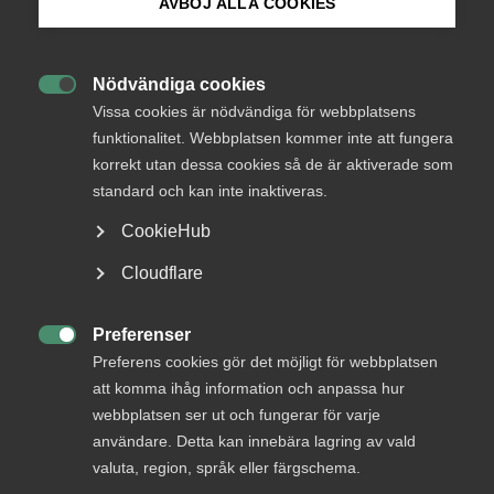
Endast tillgänglig för
AVBÖJ ALLA COOKIES
medlemmar
Bli medlem
Nödvändiga cookies

Logga in på Arbetsgivarguiden
Vissa cookies är nödvändiga för webbplatsens
Logga in
funktionalitet. Webbplatsen kommer inte att fungera
korrekt utan dessa cookies så de är aktiverade som
Sök på almega.se
standard och kan inte inaktiveras.
Bli medlem
CookieHub
Press
Cloudflare
In English
Cookie-inställningar
Preferenser

Preferens cookies gör det möjligt för webbplatsen
att komma ihåg information och anpassa hur
DU KANSKE OCKSÅ ÄR INTRESSERAD AV
webbplatsen ser ut och fungerar för varje
DETTA?
användare. Detta kan innebära lagring av vald
valuta, region, språk eller färgschema.