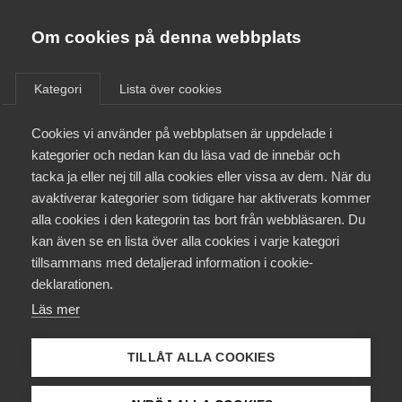
Almega
Förbund
Om cookies på denna webbplats
Almega Tjänste­förbunden
/
Aktuellt
/
Arbetsgivarnytt
/
Om Almega
Kategori
Lista över cookies
Almega Tjänste­företagen
Aktuellt
Cookies vi använder på webbplatsen är uppdelade i
Almega Utbildning
Frågor och svar kring varslet
kategorier och nedan kan du läsa vad de innebär och
för personlig assistans
Innovations­företagen
tacka ja eller nej till alla cookies eller vissa av dem. När du
Medlemskapet
Kommunal
avaktiverar kategorier som tidigare har aktiverats kommer
Kompetens­företagen
alla cookies i den kategorin tas bort från webbläsaren. Du
Mina sidor
kan även se en lista över alla cookies i varje kategori
Medie­företagen
Okategoriserade
25 augusti 2017
Arbetsgivarnytt
tillsammans med detaljerad information i cookie-
Kontakt
Säkerhets­företagen
deklarationen.
Läs mer
Tåg­företagen
Kurser & utbildningar
Vård­företagarna
TILLÅT ALLA COOKIES
Påverkansarbete