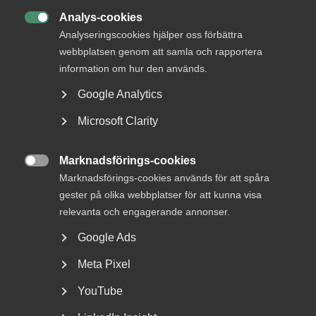
Analys-cookies

Analyseringscookies hjälper oss förbättra
webbplatsen genom att samla och rapportera
information om hur den används.
Google Analytics
Microsoft Clarity
Snabbare svar i
Arbetsgivarguiden med
Marknadsförings-cookies
ny chattbot

Marknadsförings-cookies används för att spåra
gester på olika webbplatser för att kunna visa
– Arbetsgivarassistenten Rut svarar på frågor som
relevanta och engagerande annonser.
rör företagens egna kollektivavtal, innehållet i den...
Google Ads
Meta Pixel
YouTube