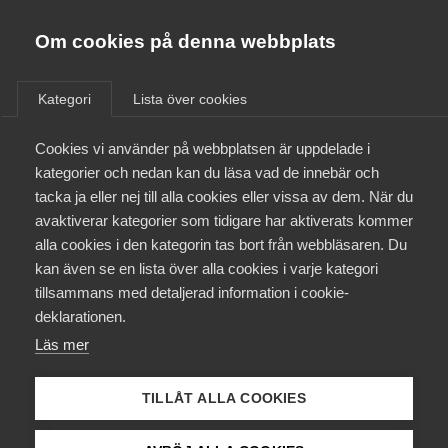
Almega
Förbund
Om cookies på denna webbplats
Almega Tjänste­förbunden
/
Aktuellt
/
Arbetsgivarnytt
/
Om Almega
Kategori
Lista över cookies
Almega Tjänste­företagen
Aktuellt
Cookies vi använder på webbplatsen är uppdelade i
Almega Utbildning
Avtal klart med
kategorier och nedan kan du läsa vad de innebär och
akademikerna för bransch
Innovations­företagen
tacka ja eller nej till alla cookies eller vissa av dem. När du
Medlemskapet
Kommunikation
avaktiverar kategorier som tidigare har aktiverats kommer
Kompetens­företagen
alla cookies i den kategorin tas bort från webbläsaren. Du
Mina sidor
kan även se en lista över alla cookies i varje kategori
Medie­företagen
Okategoriserade
7 juli 2017
Arbetsgivarnytt
tillsammans med detaljerad information i cookie-
Kontakt
Säkerhets­företagen
deklarationen.
Läs mer
Tåg­företagen
Kurser & utbildningar
Vård­företagarna
TILLÅT ALLA COOKIES
Påverkansarbete