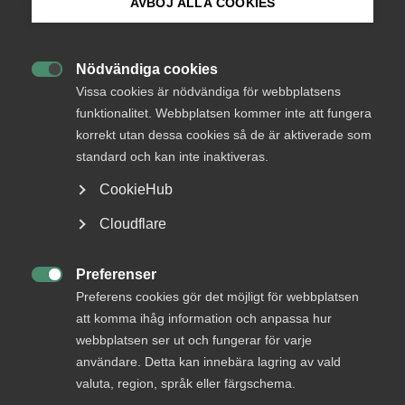
Endast tillgänglig för
AVBÖJ ALLA COOKIES
medlemmar
Bli medlem
Nödvändiga cookies

Logga in på Arbetsgivarguiden
Vissa cookies är nödvändiga för webbplatsens
Logga in
funktionalitet. Webbplatsen kommer inte att fungera
korrekt utan dessa cookies så de är aktiverade som
Sök på almega.se
standard och kan inte inaktiveras.
Bli medlem
CookieHub
Press
Cloudflare
In English
Cookie-inställningar
Preferenser

Preferens cookies gör det möjligt för webbplatsen
att komma ihåg information och anpassa hur
DU KANSKE OCKSÅ ÄR INTRESSERAD AV
webbplatsen ser ut och fungerar för varje
DETTA?
användare. Detta kan innebära lagring av vald
valuta, region, språk eller färgschema.