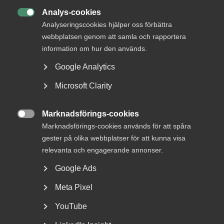
Analys-cookies

Analyseringscookies hjälper oss förbättra
webbplatsen genom att samla och rapportera
information om hur den används.
Google Analytics
Microsoft Clarity
Jonas Stenmo - ny vice vd för
Almega
Marknadsförings-cookies

Marknadsförings-cookies används för att spåra
Jonas Stenmo har utsetts till vice vd för tjänstesektorns
gester på olika webbplatser för att kunna visa
arbetsgivar- och branschorganisation Almega....
relevanta och engagerande annonser.
Google Ads
Meta Pixel
YouTube