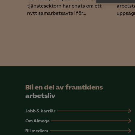

Anal
tjänstesektorn har enats om ett
arbetst
info
nytt samarbetsavtal för...
uppsägn
Mar

Mark
visa
Bli en del av framtidens
arbetsliv
Jobb & karriär
Om Almega
Bli medlem