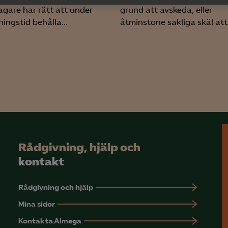
yseringscookies hjälper oss förbättra webbplatsen genom att samla oc
agare har rätt att under
grund att avskeda, eller
rmation om hur den används.
ingstid behålla...
åtminstone sakliga skäl att.
Google Analytics
Microsoft Clarity
knadsförings-cookies
nadsförings-cookies används för att spåra gester på olika webbplatser 
 relevanta och engagerande annonser.
Google Ads
Rådgivning, hjälp och
Meta Pixel
kontakt
YouTube
Rådgivning och hjälp
LinkedIn Insight
Mina sidor
Leadfeeder
Kontakta Almega
Microsoft Ads