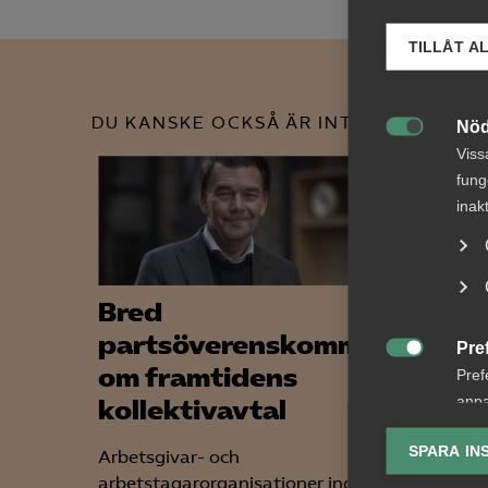
TILLÅT A
DU KANSKE OCKSÅ ÄR INTRESSERAD AV
Nöd

Viss
fung
inak
Bred
Tvis
partsöverenskommelse
lön 
Pre

om framtidens
upps
Pref
anpa
kollektivavtal
bema
lagr
SPARA IN
Arbetsgivar- och
AD 2026
Ana
arbetstagarorganisationer inom
framgår