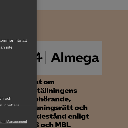
kommer inte att
an inte
an
Tvist om
n om
anställningens
r
upphörande,
ion och
an innebära
föreningsrätt och
skadestånd enligt
sent Management
LAS och MBL
ga