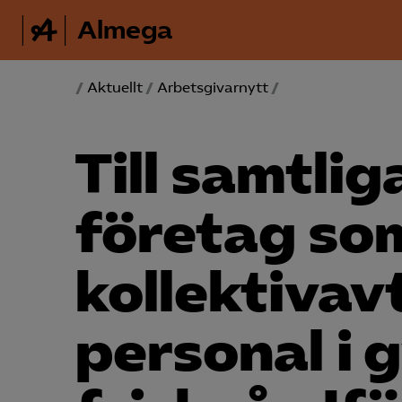
Almega
/
Aktuellt
/
Arbetsgivarnytt
/
Till samtli
företag so
kollektiv­av
personal i 