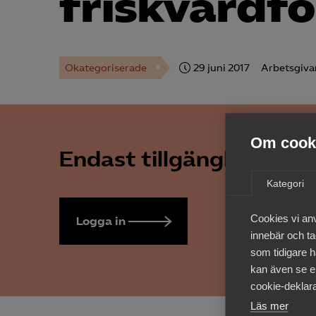
friskvård­f
Okategoriserade
29 juni 2017
Arbetsgiva
Om cooki
Endast tillgänglig för 
Kategori
Cookies vi an
Logga in
Bli medlem
innebär och tac
som tidigare h
kan även se en
cookie-deklara
Läs mer