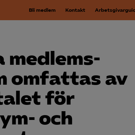
Bli medlem
Kontakt
Arbetsgivargui
ga medlems­
m omfattas av
talet för
gym- och