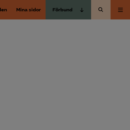
den
Mina sidor
Förbund
Almega Tjänste­förbunden
Om Almega
Almega Tjänste­företagen
Almega Utbildning
Aktuellt
Innovations­företagen
Kompetens­företagen
Medlemskapet
Medie­företagen
Säkerhets­företagen
Mina sidor
Tåg­företagen
Kontakt
Vård­företagarna