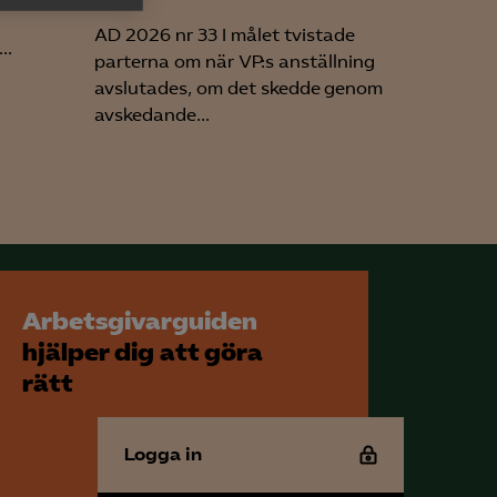
h rapportera
AD 2026 nr 33 I målet tvistade
..
parterna om när VP:s anställning
avslutades, om det skedde genom
avskedande...
för att kunna
Arbetsgivarguiden
hjälper dig att göra
rätt
Logga in