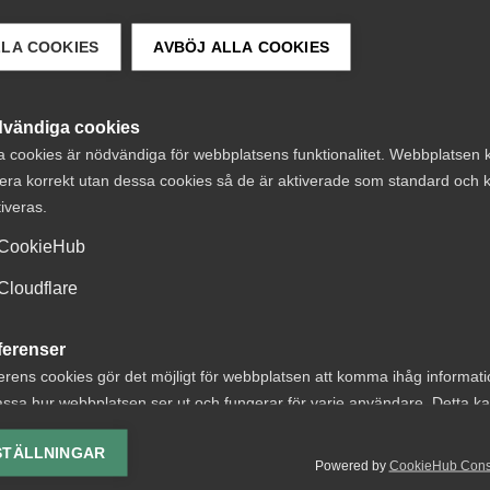
LLA COOKIES
AVBÖJ ALLA COOKIES
 DETTA?
vändiga cookies
a cookies är nödvändiga för webbplatsens funktionalitet. Webbplatsen 
era korrekt utan dessa cookies så de är aktiverade som standard och k
tiveras.
CookieHub
Cloudflare
t om avtalsenlig
Försäkringskass
under
förlorade tviste
ferenser
ägningstid i
avskedande efte
erens cookies gör det möjligt för webbplatsen att komma ihåg informat
ssa hur webbplatsen ser ut och fungerar för varje användare. Detta k
nningsföretag
dataintrång
ing av vald valuta, region, språk eller färgschema.
STÄLLNINGAR
 nr 8 Av byggavtalet
AD 2026 nr 44 Fråga om
Powered by
CookieHub Con
lys-cookies
 att en uppsagd
Försäkringskassan hade la