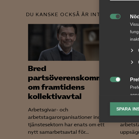
DU KANSKE OCKSÅ ÄR INTRESSERAD AV
Nöd

Viss
fung
inak
Bred
Tvis
partsöverenskommelse
lön 
Pre

om framtidens
upps
Pref
kollektivavtal
bema
anpa
lagr
SPARA IN
Arbetsgivar- och
AD 2026
arbetstagarorganisationer inom
framgår
Ana

tjänstesektorn har enats om ett
arbetst
Anal
nytt samarbetsavtal för...
uppsägn
info