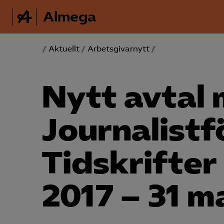
Almega
/
Aktuellt
/
Arbetsgivarnytt
/
Nytt avtal
Journalist­
Tidskrifter 
2017 – 31 m