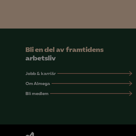
Mar

Mark
visa
Bli en del av framtidens
arbetsliv
Jobb & karriär
Om Almega
Bli medlem