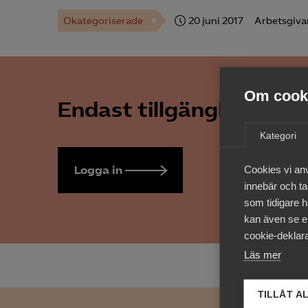
Okategoriserade
20 juni 2017
Arbetsgiva
Om cooki
Endast tillgänglig för 
Kategori
Logga in
Bli medlem
Cookies vi an
innebär och tac
som tidigare h
kan även se en
cookie-deklara
Läs mer
TILLÅT A