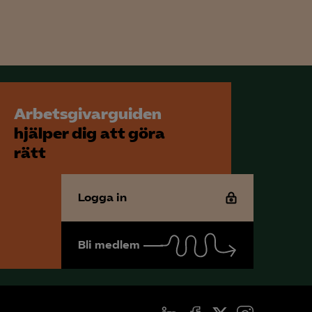
för att kunna
Arbetsgivarguiden
hjälper dig att göra
rätt
Logga in
Bli medlem