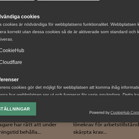
 DETTA?
vändiga cookies
a cookies är nödvändiga för webbplatsens funktionalitet. Webbplatsen 
era korrekt utan dessa cookies så de är aktiverade som standard och k
tiveras.
CookieHub
Cloudflare
t om avtalsenlig
Nyheter om
under
arbetstillstånd
ferenser
ägningstid i
sommaren 2026:
erens cookies gör det möjligt för webbplatsen att komma ihåg informat
nningsföretag
gäller?
ssa hur webbplatsen ser ut och fungerar för varje användare. Detta k
ing av vald valuta, region, språk eller färgschema.
STÄLLNINGAR
 nr 8 Av byggavtalet
För arbetsgivare innebär år
Powered by
CookieHub Con
 att en uppsagd
förändringar bland annat 
lys-cookies
agare har rätt att under
lönekrav för arbetstillstånd
yseringscookies hjälper oss förbättra webbplatsen genom att samla oc
ingstid behålla...
skärpta krav...
rmation om hur den används.