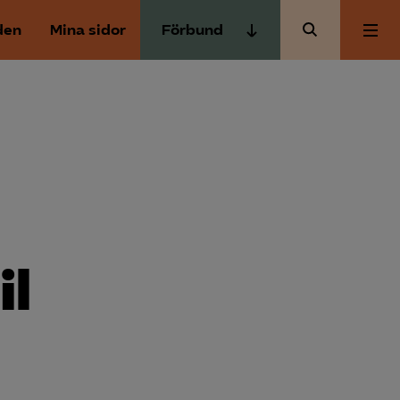
den
Mina sidor
Förbund
Almega Tjänste­förbunden
Om Almega
Almega Tjänste­företagen
Almega Utbildning
Aktuellt
Innovations­företagen
Kompetens­företagen
Medlemskapet
Medie­företagen
il
Säkerhets­företagen
Mina sidor
Tåg­företagen
Kontakt
Vård­företagarna