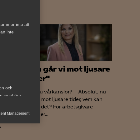
kommer inte att
an inte
"Nu går vi mot ljusare
tider"
 Vad
ion och
Har du vårkänslor? – Absolut, nu
an innebära
går vi mot ljusare tider, vem kan
ogilla det? För arbetsgivare
ets
sent Management
betyder...
nya
,
h rapportera