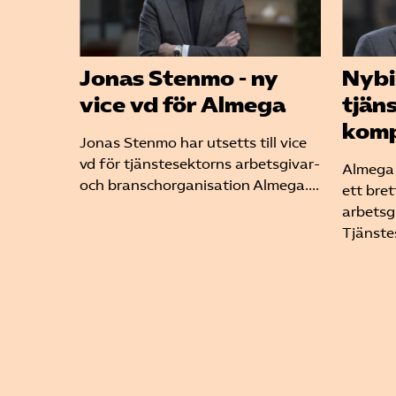
Jonas Stenmo - ny
Nybi
vice vd för Almega
tjän
kom
Jonas Stenmo har utsetts till vice
vd för tjänstesektorns arbetsgivar-
Almega 
och branschorganisation Almega....
ett bre
arbetsg
Tjänste