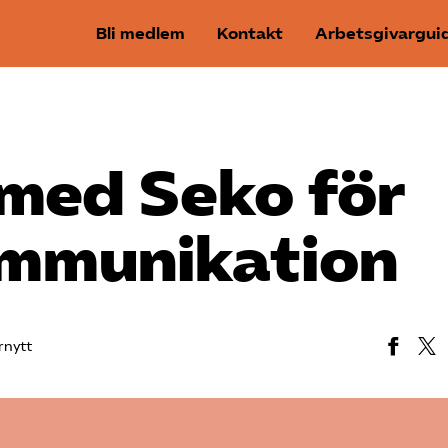
Bli medlem
Kontakt
Arbetsgivargui
 med Seko för
mmunikation
rnytt