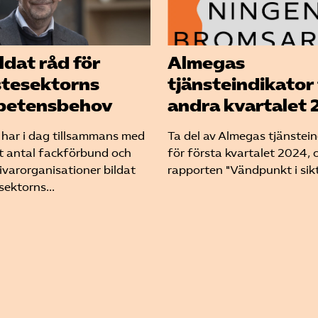
ldat råd för
Almegas
stesektorns
tjänsteindikator 
petensbehov
andra kvartalet 
har i dag tillsammans med
Ta del av Almegas tjänstei
tt antal fackförbund och
för första kvartalet 2024, 
ivarorganisationer bildat
rapporten "Vändpunkt i sikte
sektorns...