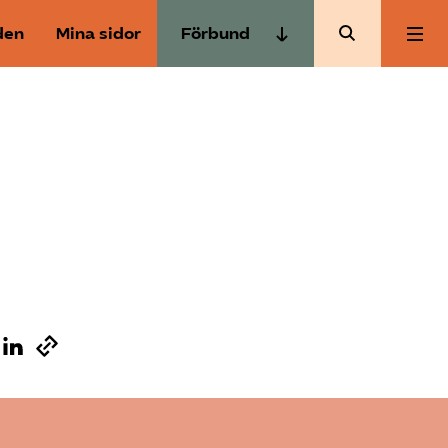
den
Mina sidor
Förbund
Almega Tjänste­förbunden
Om Almega
Almega Tjänste­företagen
Almega Utbildning
Aktuellt
Innovations­företagen
Kompetens­företagen
Medlemskapet
Medie­företagen
Säkerhets­företagen
Mina sidor
Tåg­företagen
Kontakt
Vård­företagarna