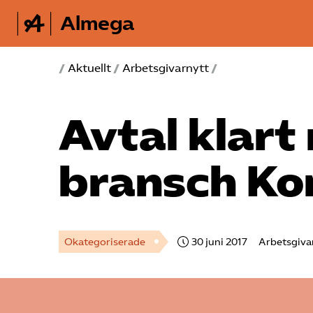
Almega
/
Aktuellt
/
Arbetsgivarnytt
/
Avtal klart
bransch Ko
Okategoriserade
30 juni 2017
Arbetsgiva