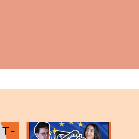
Kurser & utbildningar
Påverkansarbete
Bli medlem
Logga in på
Arbetsgivarguiden
Sök på almega.se
Press
In English
Cookie-inställningar