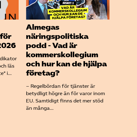
Almegas
för
näringspolitiska
2026
podd - Vad är
kommerskollegium
ndikator
och hur kan de hjälpa
och läs
företag?
" i...
– Regelbördan för tjänster är
betydligt högre än för varor inom
EU. Samtidigt finns det mer stöd
än många...