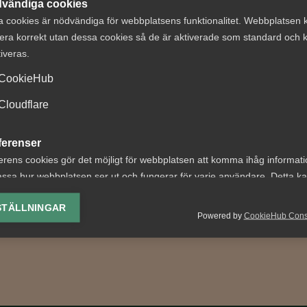
vändiga cookies
a cookies är nödvändiga för webbplatsens funktionalitet. Webbplatsen 
era korrekt utan dessa cookies så de är aktiverade som standard och k
tiveras.
CookieHub
ga erbjuder AI-
Regeringen får k
Cloudflare
d rådgivning till
av Almega i Lag 
ferenser
emsföretagen
Avtal
erens cookies gör det möjligt för webbplatsen att komma ihåg informat
p av generativ AI blir
Nyligen meddelades att re
ssa hur webbplatsen ser ut och fungerar för varje användare. Detta k
tionen i Almegas gedigna
senarelägger de lagändrin
ing av vald valuta, region, språk eller färgschema.
STÄLLNINGAR
ivarguide nu ännu mer
ska genomföra EU:s
Powered by
CookieHub Con
ig...
lönetransparensdirektiv....
lys-cookies
yseringscookies hjälper oss förbättra webbplatsen genom att samla oc
rmation om hur den används.
Google Analytics