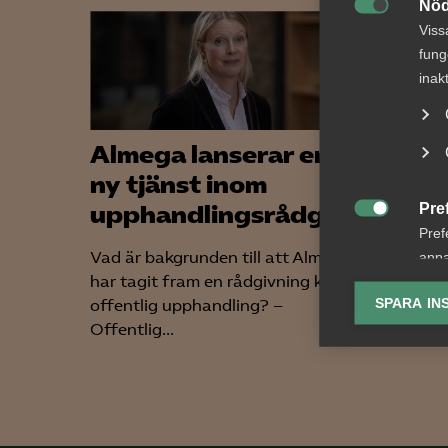
Nöd

Viss
fung
inak
Almega lanserar en
Alme
ny tjänst inom
stöd
Pre
upphandlingsrådgivning
medl

Pref
Vad är bakgrunden till att Almega
Med hjäl
anpa
har tagit fram en rådgivning kring
informa
lagr
SPARA IN
offentlig upphandling? –
Arbetsg
Offentlig...
tillgängl
Ana

Anal
info