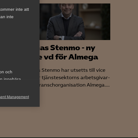
kommer inte att
an inte
ritik
Jonas Stenmo - ny
&
vice vd för Almega
Jonas Stenmo har utsetts till vice
ion och
vd för tjänstesektorns arbetsgivar-
geringen
an innebära
och branschorganisation Almega....
gar som
sent Management
h rapportera