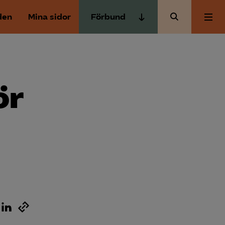
den
Mina sidor
Förbund
Almega Tjänste­förbunden
Om Almega
Almega Tjänste­företagen
Almega Utbildning
ör
Aktuellt
Innovations­företagen
Kompetens­företagen
Medlemskapet
Medie­företagen
Säkerhets­företagen
Mina sidor
Tåg­företagen
Kontakt
Vård­företagarna