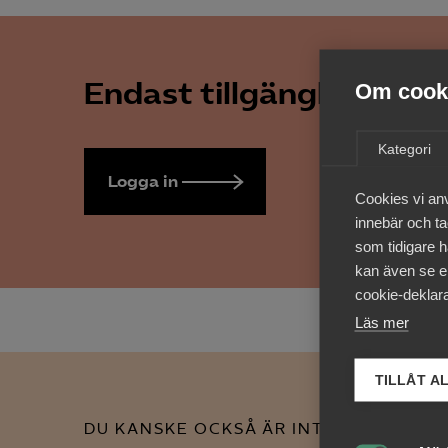
Endast tillgänglig för 
Om cooki
Kategori
Logga in
Bli medlem
Cookies vi an
innebär och tac
som tidigare h
kan även se en
cookie-deklara
Läs mer
TILLÅT A
DU KANSKE OCKSÅ ÄR INTRESSERAD AV