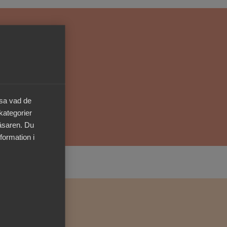
Kurser & utbildningar
Påverkansarbete
Bli medlem
äsa vad de
Logga in på
 kategorier
Arbetsgivarguiden
läsaren. Du
formation i
Sök på almega.se
Press
In English
Cookie-inställningar