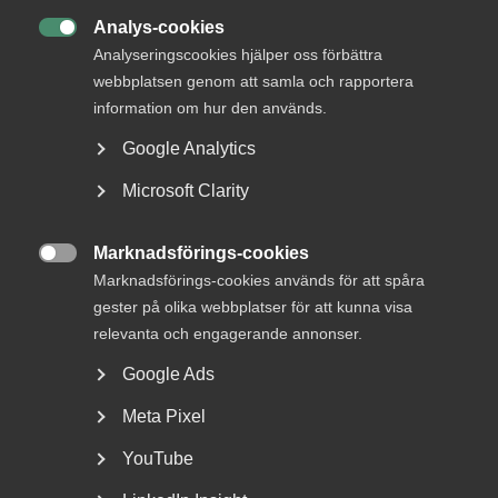
Analys-cookies

Analyseringscookies hjälper oss förbättra
webbplatsen genom att samla och rapportera
information om hur den används.
Google Analytics
Microsoft Clarity
Tillförlitlighet i drogtester
Marknadsförings-cookies
prövad – Arbetsdomstolen ger

Marknadsförings-cookies används för att spåra
arbetsgivaren rätt
gester på olika webbplatser för att kunna visa
relevanta och engagerande annonser.
AD 2026 nr 21 Parter i målet var å ena sidan Unionen, och
Google Ads
å andra sidan Föreningen Svensk Handel samt...
Meta Pixel
YouTube