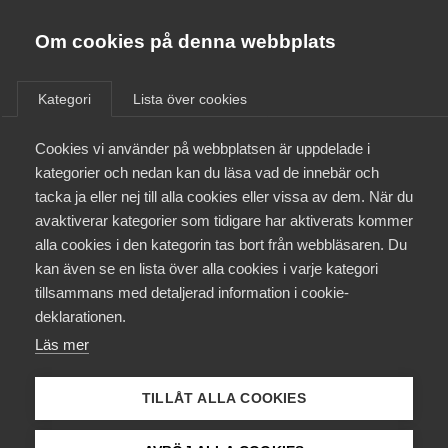
Almega
Förbund
Om cookies på denna webbplats
Almega Tjänste­förbunden
/
Aktuellt
/
Arbetsgivarnytt
/
Om Almega
Kategori
Lista över cookies
Almega Tjänste­företagen
Aktuellt
Cookies vi använder på webbplatsen är uppdelade i
Almega Utbildning
Flex­pension
kategorier och nedan kan du läsa vad de innebär och
Call/Contactcenter- och
Innovations­företagen
tacka ja eller nej till alla cookies eller vissa av dem. När du
Medlemskapet
Marknads­undersöknings­
avaktiverar kategorier som tidigare har aktiverats kommer
Kompetens­företagen
företag
alla cookies i den kategorin tas bort från webbläsaren. Du
Mina sidor
kan även se en lista över alla cookies i varje kategori
Medie­företagen
tillsammans med detaljerad information i cookie-
Kontakt
Säkerhets­företagen
deklarationen.
Okategoriserade
4 april 2017
Arbetsgivarnytt
Läs mer
Tåg­företagen
Kurser & utbildningar
Vård­företagarna
TILLÅT ALLA COOKIES
Påverkansarbete