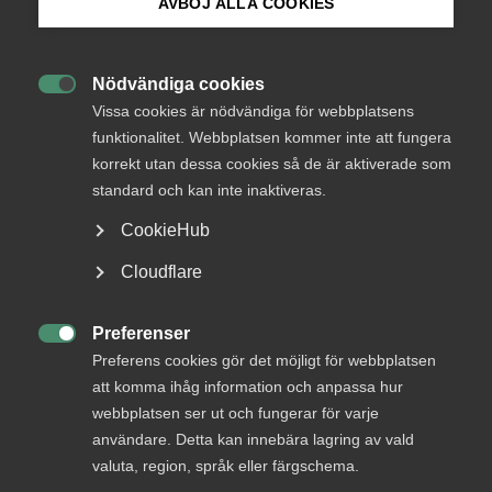
AVBÖJ ALLA COOKIES
Endast tillgänglig för
Bli medlem
medlemmar
Nödvändiga cookies

Logga in på Arbetsgivarguiden
Vissa cookies är nödvändiga för webbplatsens
funktionalitet. Webbplatsen kommer inte att fungera
Logga in
korrekt utan dessa cookies så de är aktiverade som
Sök på almega.se
standard och kan inte inaktiveras.
CookieHub
Bli medlem
Press
Cloudflare
In English
Cookie-inställningar
Preferenser

Preferens cookies gör det möjligt för webbplatsen
att komma ihåg information och anpassa hur
webbplatsen ser ut och fungerar för varje
DU KANSKE OCKSÅ ÄR INTRESSERAD AV
användare. Detta kan innebära lagring av vald
valuta, region, språk eller färgschema.
DETTA?