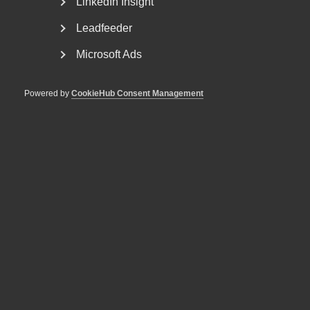
LinkedIn Insight
Leadfeeder
Microsoft Ads
Powered by
CookieHub Consent Management
Otillåtna slagningar och
privatekonomi räckte inte för
avskedande – AD
ogiltigförklarar beslutet
AD 2026 nr 19 Bakgrunden till tvisten var följande.
Arbetstagaren KM arbetade som utredare hos ett
försäkringsbolag...