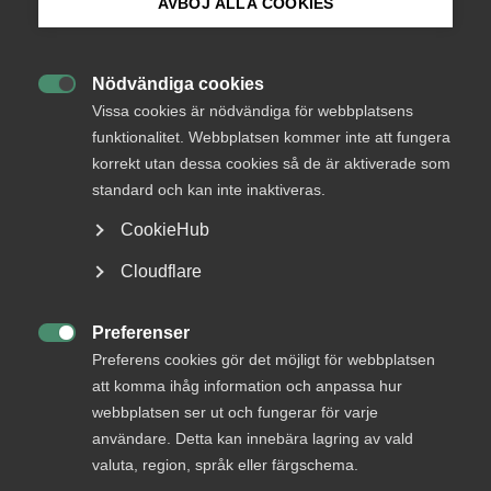
Endast tillgänglig för
AVBÖJ ALLA COOKIES
medlemmar
Bli medlem
Nödvändiga cookies

Logga in på Arbetsgivarguiden
Vissa cookies är nödvändiga för webbplatsens
Logga in
funktionalitet. Webbplatsen kommer inte att fungera
korrekt utan dessa cookies så de är aktiverade som
Sök på almega.se
standard och kan inte inaktiveras.
Bli medlem
CookieHub
Press
Cloudflare
In English
Cookie-inställningar
Preferenser

Preferens cookies gör det möjligt för webbplatsen
att komma ihåg information och anpassa hur
DU KANSKE OCKSÅ ÄR INTRESSERAD AV
webbplatsen ser ut och fungerar för varje
DETTA?
användare. Detta kan innebära lagring av vald
valuta, region, språk eller färgschema.