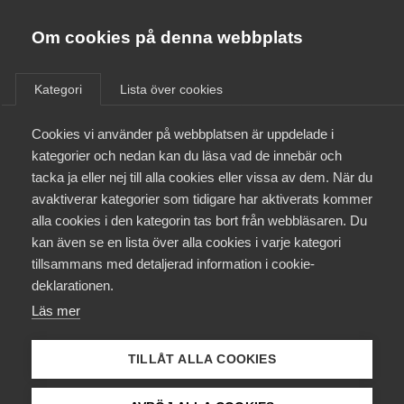
Almega
Förbund
Om cookies på denna webbplats
Almega Tjänste­förbunden
/
Aktuellt
/
Arbetsgivarnytt
/
Om Almega
Kategori
Lista över cookies
Almega Tjänste­företagen
Aktuellt
Cookies vi använder på webbplatsen är uppdelade i
Almega Utbildning
Tidningsdistribution –
kategorier och nedan kan du läsa vad de innebär och
Prisuppgifter på intranät
Innovations­företagen
tacka ja eller nej till alla cookies eller vissa av dem. När du
Medlemskapet
angående TST
avaktiverar kategorier som tidigare har aktiverats kommer
Kompetens­företagen
alla cookies i den kategorin tas bort från webbläsaren. Du
Mina sidor
kan även se en lista över alla cookies i varje kategori
Medie­företagen
Okategoriserade
31 mars 2017
Arbetsgivarnytt
tillsammans med detaljerad information i cookie-
Kontakt
Säkerhets­företagen
deklarationen.
Läs mer
Tåg­företagen
Kurser & utbildningar
Vård­företagarna
TILLÅT ALLA COOKIES
Påverkansarbete