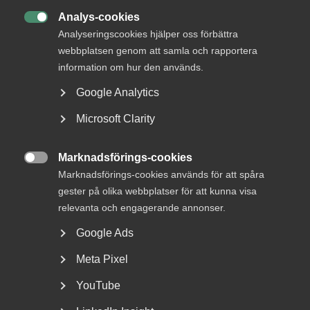
Analys-cookies

Analyseringscookies hjälper oss förbättra
webbplatsen genom att samla och rapportera
information om hur den används.
Google Analytics
Microsoft Clarity
Arbetsdomstolens bedömning
av informations- och
Marknadsförings-cookies
förhandlingsskyldighet i

Marknadsförings-cookies används för att spåra
Teslatvisten
gester på olika webbplatser för att kunna visa
relevanta och engagerande annonser.
AD 2026 nr 38 Bakgrunden till tvisten var följande. TM
Google Ads
Sweden AB (”bolaget”) är ett dotterbolag till...
Meta Pixel
YouTube