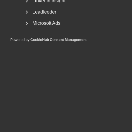
LinkedIn Insight
Leadfeeder
Microsoft Ads
Powered by
CookieHub Consent Management
Tvist om avtalsenlig lön under
uppsägningstid i
bemanningsföretag
AD 2026 nr 8 Av byggavtalet framgår att en uppsagd
arbetstagare har rätt att under uppsägningstid behålla...