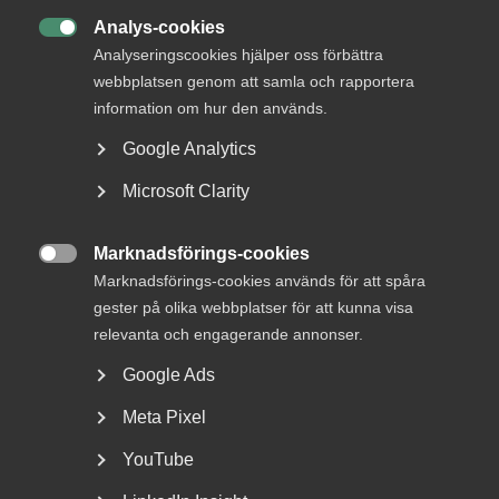
Analys-cookies

Analyseringscookies hjälper oss förbättra
webbplatsen genom att samla och rapportera
information om hur den används.
Google Analytics
Microsoft Clarity
Tvist om avtalsenlig lön under
Marknadsförings-cookies
uppsägningstid i

Marknadsförings-cookies används för att spåra
bemanningsföretag
gester på olika webbplatser för att kunna visa
relevanta och engagerande annonser.
AD 2026 nr 8 Av byggavtalet framgår att en uppsagd
arbetstagare har rätt att under uppsägningstid behålla...
Google Ads
Meta Pixel
YouTube