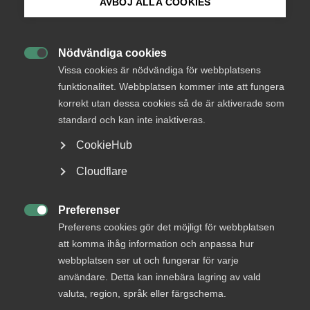
AVBÖJ ALLA COOKIES
Endast tillgänglig för
Bli medlem
medlemmar
Nödvändiga cookies

Logga in på Arbetsgivarguiden
Vissa cookies är nödvändiga för webbplatsens
funktionalitet. Webbplatsen kommer inte att fungera
Logga in
korrekt utan dessa cookies så de är aktiverade som
Sök på almega.se
standard och kan inte inaktiveras.
CookieHub
Bli medlem
Press
Cloudflare
In English
Cookie-inställningar
Preferenser

Preferens cookies gör det möjligt för webbplatsen
att komma ihåg information och anpassa hur
webbplatsen ser ut och fungerar för varje
DU KANSKE OCKSÅ ÄR INTRESSERAD AV
användare. Detta kan innebära lagring av vald
DETTA?
valuta, region, språk eller färgschema.