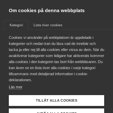
Almega
Förbund
Om cookies på denna webbplats
Almega Tjänste­förbunden
/
Aktuellt
/
Arbetsgivarnytt
/
Om Almega
Kategori
Lista över cookies
Almega Tjänste­företagen
Aktuellt
Cookies vi använder på webbplatsen är uppdelade i
Almega Utbildning
Nytt avtal träffat gällande
kategorier och nedan kan du läsa vad de innebär och
avtal för anställda vid
Innovations­företagen
tacka ja eller nej till alla cookies eller vissa av dem. När du
Medlemskapet
Bingohallar
avaktiverar kategorier som tidigare har aktiverats kommer
Kompetens­företagen
alla cookies i den kategorin tas bort från webbläsaren. Du
Mina sidor
kan även se en lista över alla cookies i varje kategori
Medie­företagen
Okategoriserade
tillsammans med detaljerad information i cookie-
Kontakt
Säkerhets­företagen
deklarationen.
1 december 2016
Arbetsgivarnytt
Läs mer
Tåg­företagen
Kurser & utbildningar
Vård­företagarna
TILLÅT ALLA COOKIES
Påverkansarbete