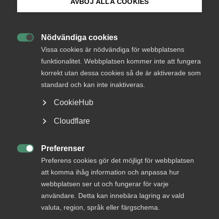
AVBÖJ ALLA COOKIES
Bli medlem
Nödvändiga cookies
Logga in

Logga in på Arbetsgivarguiden
Vissa cookies är nödvändiga för webbplatsens
funktionalitet. Webbplatsen kommer inte att fungera
korrekt utan dessa cookies så de är aktiverade som
Sök på almega.se
Bli medlem
standard och kan inte inaktiveras.
CookieHub
Press
Cloudflare
In English
Cookie-inställningar
Preferenser

Preferens cookies gör det möjligt för webbplatsen
DU KANSKE OCKSÅ ÄR INTRESSERAD AV
att komma ihåg information och anpassa hur
DETTA?
webbplatsen ser ut och fungerar för varje
användare. Detta kan innebära lagring av vald
valuta, region, språk eller färgschema.