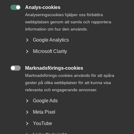
Analys-cookies

Analyseringscookies hjälper oss förbättra
webbplatsen genom att samla och rapportera
information om hur den används.
Google Analytics
Varsel om blockad ansågs
tillräckligt tydligt – inget brott
Microsoft Clarity
mot 45 § MBL
Marknadsförings-cookies

AD 2026 nr 32 En arbetstagarorganisation varslade en
Marknadsförings-cookies används för att spåra
arbetsgivarorganisation om en stridsåtgärd
gester på olika webbplatser för att kunna visa
(sympatiåtgärd)...
relevanta och engagerande annonser.
Google Ads
Meta Pixel
YouTube