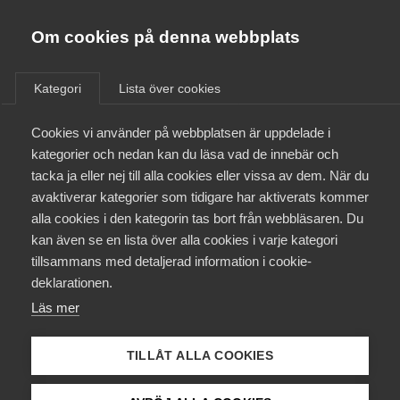
Almega
Förbund
Om cookies på denna webbplats
Almega Tjänste­förbunden
/
Aktuellt
/
Arbetsgivarnytt
/
Om Almega
Kategori
Lista över cookies
Almega Tjänste­företagen
Aktuellt
Cookies vi använder på webbplatsen är uppdelade i
Almega Utbildning
Ny lag skyddar visselblåsare
kategorier och nedan kan du läsa vad de innebär och
Innovations­företagen
tacka ja eller nej till alla cookies eller vissa av dem. När du
Medlemskapet
avaktiverar kategorier som tidigare har aktiverats kommer
Okategoriserade
Kompetens­företagen
alla cookies i den kategorin tas bort från webbläsaren. Du
Mina sidor
30 december 2016
Arbetsgivarnytt
kan även se en lista över alla cookies i varje kategori
Medie­företagen
tillsammans med detaljerad information i cookie-
Kontakt
Säkerhets­företagen
deklarationen.
Läs mer
Tåg­företagen
Kurser & utbildningar
Vård­företagarna
TILLÅT ALLA COOKIES
Endast tillgänglig för
Påverkansarbete
medlemmar