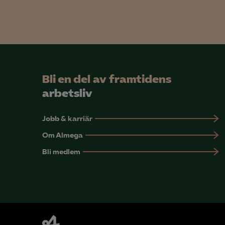
Mar

Mark
Bli en del av framtidens
visa
arbetsliv
Jobb & karriär
Om Almega
Bli medlem