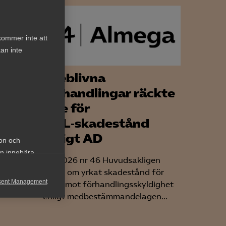
kommer inte att
an inte
Uteblivna
mmelse
förhandlingar räckte
inte för
MBL‑skadestånd
enligt AD
ion och
an innebära
 inom
AD 2026 nr 46 Huvudsakligen
m ett
fråga om yrkat skadestånd för
sent Management
brott mot förhandlingsskyldighet
enligt medbestämmandelagen...
h rapportera