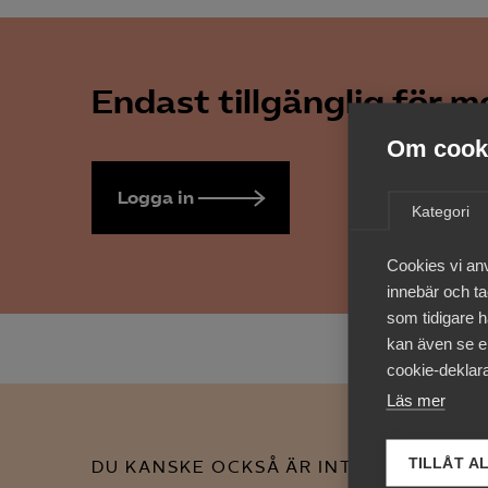
Endast tillgänglig för 
Om cooki
Logga in
Bli medlem
Kategori
Cookies vi an
innebär och tac
som tidigare h
kan även se en
cookie-deklara
Läs mer
TILLÅT A
DU KANSKE OCKSÅ ÄR INTRESSERAD AV