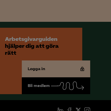
för att kunna
Arbetsgivarguiden
hjälper dig att göra
rätt
Logga in
Bli medlem