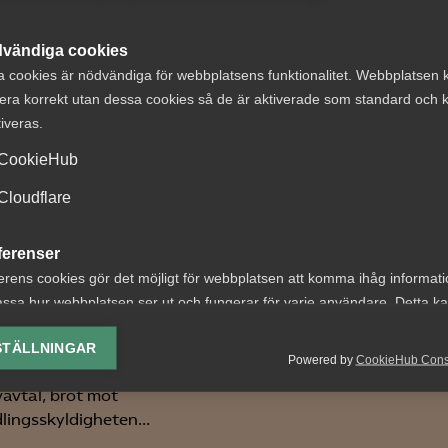
vändiga cookies
a cookies är nödvändiga för webbplatsens funktionalitet. Webbplatsen 
era korrekt utan dessa cookies så de är aktiverade som standard och k
tiveras.
dom:
Bred
CookieHub
ägningar enligt
partsöverensko
Cloudflare
irektivet och
om framtidens
tande MBL-
kollektivavtal
ferenser
andling vid
erens cookies gör det möjligt för webbplatsen att komma ihåg informat
Arbetsgivar- och
tsbrist
ssa hur webbplatsen ser ut och fungerar för varje användare. Detta k
arbetstagarorganisationer
ing av vald valuta, region, språk eller färgschema.
tjänstesektorn har enats o
 nr 40 Fråga om en
STÄLLNINGAR
nytt samarbetsavtal för...
Powered by
CookieHub Con
ivare, som inte har
lys-cookies
vavtal, bröt mot
yseringscookies hjälper oss förbättra webbplatsen genom att samla oc
lingsskyldigheten...
rmation om hur den används.