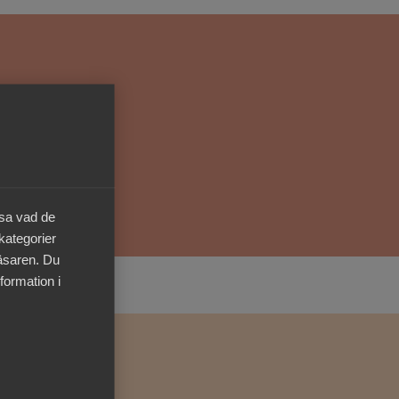
Kurser & utbildningar
Påverkansarbete
Bli medlem
Logga in på
Arbetsgivarguiden
äsa vad de
 kategorier
Sök på almega.se
läsaren. Du
formation i
Press
In English
Cookie-inställningar