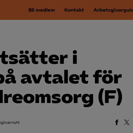
Bli medlem
Kontakt
Arbetsgivargui
tsätter i
på avtalet för
dreomsorg (F)
givarnytt