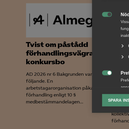
Nöd

Viss
fung
inak
Tvist om påstådd
AD-
förhandlingsvägran i
Upps
konkursbo
EU-d
bris
Pre
AD 2026 nr 6 Bakgrunden var
förh

Pref
följande. En
arbe
anpa
arbetstagarorganisation påkallade
lagr
förhandling enligt 10 §
AD 2026
SPARA IN
medbestämmandelagen...
arbetsg
Ana

kollekti
Anal
förhand
info