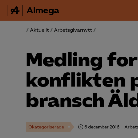
Almega
/
Aktuellt
/
Arbetsgivarnytt
/
Medling for
konflikten 
bransch Äl
Okategoriserade
6 december 2016
Arbets