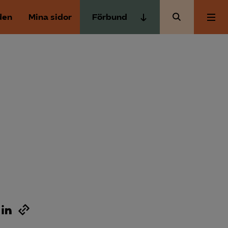
den
Mina sidor
Förbund
Almega Tjänste­förbunden
Om Almega
Almega Tjänste­företagen
Almega Utbildning
Aktuellt
Innovations­företagen
Kompetens­företagen
Medlemskapet
Medie­företagen
Säkerhets­företagen
Mina sidor
Tåg­företagen
Kontakt
Vård­företagarna