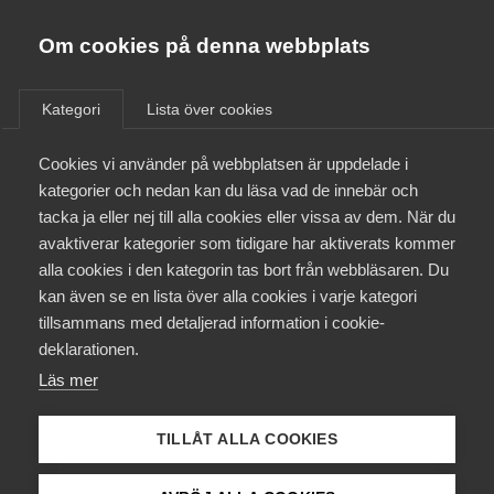
Almega
Förbund
Om cookies på denna webbplats
Almega Tjänste­förbunden
/
Aktuellt
/
Arbetsgivarnytt
/
Om Almega
Kategori
Lista över cookies
Almega Tjänste­företagen
Aktuellt
Cookies vi använder på webbplatsen är uppdelade i
Almega Utbildning
Diskrimineringslagen ändras
kategorier och nedan kan du läsa vad de innebär och
Innovations­företagen
tacka ja eller nej till alla cookies eller vissa av dem. När du
Medlemskapet
avaktiverar kategorier som tidigare har aktiverats kommer
Okategoriserade
Kompetens­företagen
alla cookies i den kategorin tas bort från webbläsaren. Du
Mina sidor
20 december 2016
Arbetsgivarnytt
kan även se en lista över alla cookies i varje kategori
Medie­företagen
tillsammans med detaljerad information i cookie-
Kontakt
Säkerhets­företagen
deklarationen.
Läs mer
Tåg­företagen
Kurser & utbildningar
Vård­företagarna
TILLÅT ALLA COOKIES
Endast tillgänglig för
Påverkansarbete
medlemmar