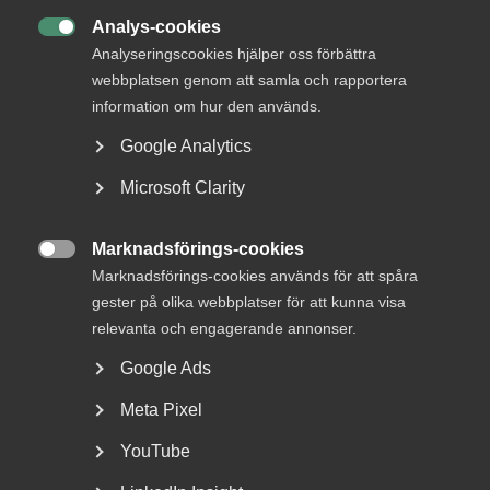
Analys-cookies

Analyseringscookies hjälper oss förbättra
webbplatsen genom att samla och rapportera
information om hur den används.
Google Analytics
Reglerna om lönetransparens
skjuts upp
Microsoft Clarity
Lönetransparensdirektivet beslutades av EU våren 2023.
Marknadsförings-cookies
Syftet med direktivet är att stärka tillämpningen...

Marknadsförings-cookies används för att spåra
gester på olika webbplatser för att kunna visa
relevanta och engagerande annonser.
Google Ads
Meta Pixel
YouTube