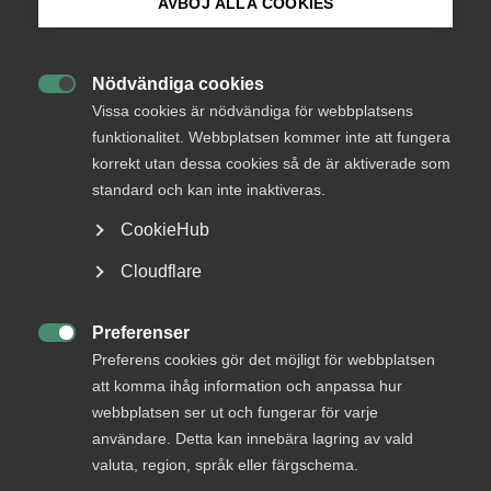
AVBÖJ ALLA COOKIES
Bli medlem
Nödvändiga cookies
Logga in

Logga in på Arbetsgivarguiden
Vissa cookies är nödvändiga för webbplatsens
funktionalitet. Webbplatsen kommer inte att fungera
korrekt utan dessa cookies så de är aktiverade som
Sök på almega.se
Bli medlem
standard och kan inte inaktiveras.
CookieHub
Press
Cloudflare
In English
Cookie-inställningar
Preferenser

Preferens cookies gör det möjligt för webbplatsen
DU KANSKE OCKSÅ ÄR INTRESSERAD AV
att komma ihåg information och anpassa hur
DETTA?
webbplatsen ser ut och fungerar för varje
användare. Detta kan innebära lagring av vald
valuta, region, språk eller färgschema.