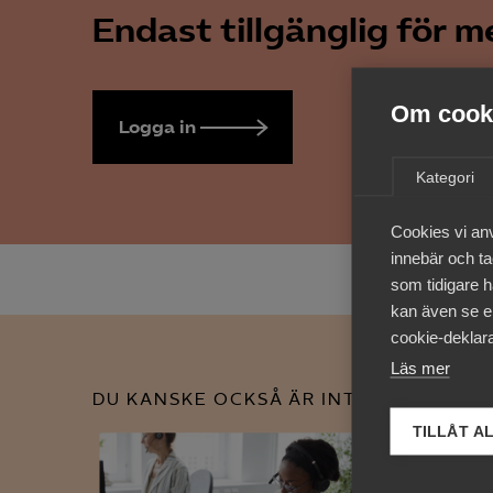
Endast tillgänglig för 
Om cooki
Logga in
Bli medlem
Kategori
Cookies vi an
innebär och tac
som tidigare h
kan även se en
cookie-deklara
Läs mer
DU KANSKE OCKSÅ ÄR INTRESSERAD AV
TILLÅT A