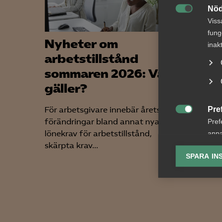
Nöd

Viss
fung
Nyheter om
Rege
inak
arbetstillstånd
lagr
sommaren 2026: Vad
dike
gäller?
Arbetsg
början 
Pre
För arbetsgivare innebär årets

lönetran
förändringar bland annat nya
Pref
att motv
lönekrav för arbetstillstånd,
anpa
skärpta krav...
lagr
SPARA IN
Ana

Anal
info