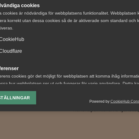
vändiga cookies
a cookies är nödvändiga för webbplatsens funktionalitet. Webbplatsen 
era korrekt utan dessa cookies så de är aktiverade som standard och k
ringens
Sveriges
tiveras.
ådsremiss är en
kunskapsintensi
CookieHub
skörning
tjänsteexport st
Cloudflare
stark - men
ivare tvingas börja om från
konkurrenterna
EU:s
ferenser
springer ifatt
sparensdirektiv syftar till
erens cookies gör det möjligt för webbplatsen att komma ihåg informat
erka osakliga...
ssa hur webbplatsen ser ut och fungerar för varje användare. Detta k
Denna rapport analyserar
ing av vald valuta, region, språk eller färgschema.
utvecklingen av Sveriges
STÄLLNINGAR
Powered by
CookieHub Con
tjänsteexport, med fokus p
lys-cookies
kunskapsintensiva tjänster,.
yseringscookies hjälper oss förbättra webbplatsen genom att samla oc
rmation om hur den används.
Google Analytics