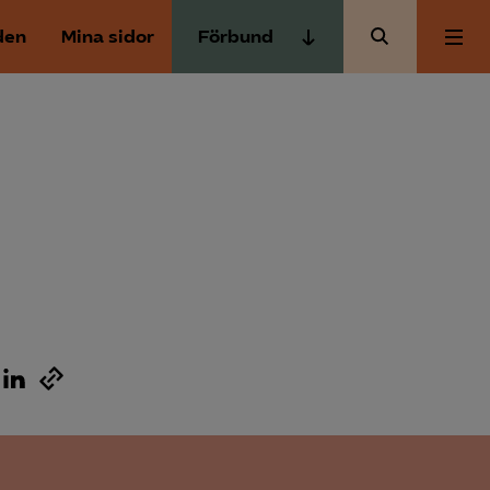
den
Mina sidor
Förbund
Almega Tjänste­förbunden
Om Almega
Almega Tjänste­företagen
Almega Utbildning
Aktuellt
Innovations­företagen
Kompetens­företagen
Medlemskapet
Medie­företagen
Säkerhets­företagen
Mina sidor
Tåg­företagen
Kontakt
Vård­företagarna