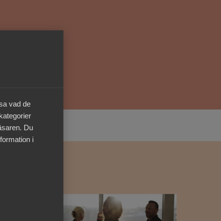
Kurser & utbildningar
Påverkansarbete
Bli medlem
äsa vad de
Logga in på
Arbetsgivarguiden
 kategorier
läsaren. Du
Sök på almega.se
formation i
Press
In English
Cookie-inställningar