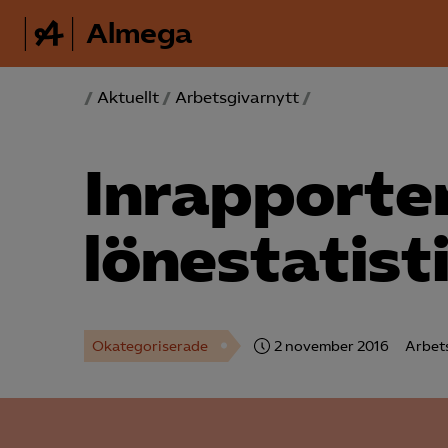
Almega
/
Aktuellt
/
Arbetsgivarnytt
/
In­rapporte
lönestatist
Okategoriserade
2 november 2016
Arbet