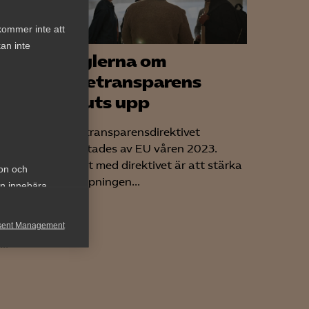
kommer inte att
an inte
Reglerna om
va
lönetransparens
år
skjuts upp
Lönetransparensdirektivet
beslutades av EU våren 2023.
Syftet med direktivet är att stärka
ion och
tillämpningen...
an innebära
sent Management
å
..
h rapportera