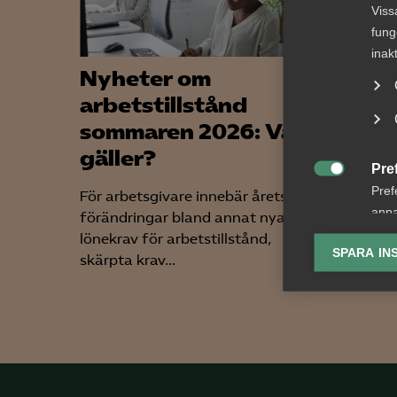

Viss
fung
inak
Nyheter om
Rege
arbetstillstånd
lagr
sommaren 2026: Vad
dike
gäller?
Pre
Arbetsg

början 
Pref
För arbetsgivare innebär årets
lönetran
anpa
förändringar bland annat nya
att motv
lagr
lönekrav för arbetstillstånd,
SPARA IN
skärpta krav...
Ana

Anal
info