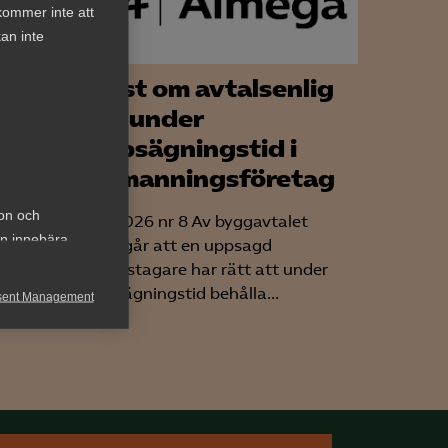
kommer inte att
an inte
ch
Tvist om avtalsenlig
 dig
lön under
e
uppsägningstid i
bemanningsföretag
ånga
 noterar
ion och
AD 2026 nr 8 Av byggavtalet
stort
an innebära
framgår att en uppsagd
arbetstagare har rätt att under
uppsägningstid behålla...
sent Management
h rapportera