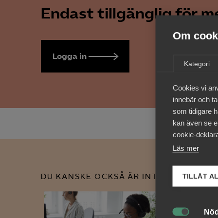
Endast tillgänglig för 
Om cooki
Logga in
Bli medlem
Kategori
Cookies vi an
innebär och tac
som tidigare h
kan även se en
cookie-deklara
Läs mer
DU KANSKE OCKSÅ ÄR INTRESSERAD AV
TILLÅT A
Nöd