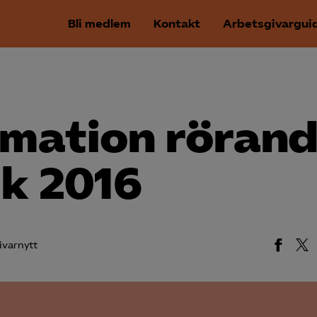
Bli medlem
Kontakt
Arbetsgivargui
rmation röran
ik 2016
ivarnytt