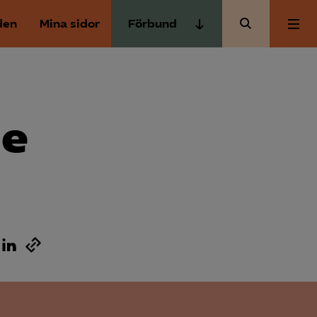
den
Mina sidor
Förbund
Almega Tjänste­förbunden
Om Almega
Almega Tjänste­företagen
Almega Utbildning
de
Aktuellt
Innovations­företagen
Kompetens­företagen
Medlemskapet
Medie­företagen
Säkerhets­företagen
Mina sidor
Tåg­företagen
Kontakt
Vård­företagarna