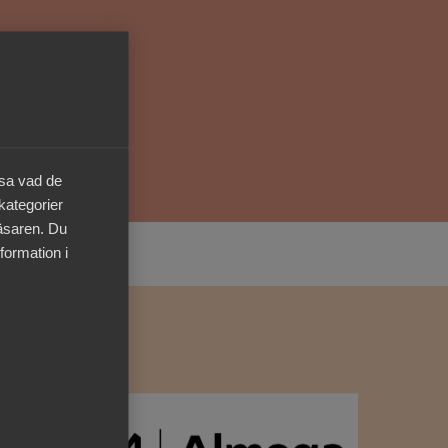
Kurser & utbildningar
Påverkansarbete
Bli medlem
äsa vad de
 kategorier
Logga in på
läsaren. Du
Arbetsgivarguiden
formation i
Sök på almega.se
Press
In English
Cookie-inställningar