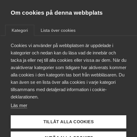
Almega
Förbund
Om cookies på denna webbplats
Almega Tjänste­förbunden
/
Aktuellt
/
Arbetsgivarnytt
/
Om Almega
Kategori
Lista över cookies
Almega Tjänste­företagen
Aktuellt
Cookies vi använder på webbplatsen är uppdelade i
Almega Utbildning
In­rapportering av
kategorier och nedan kan du läsa vad de innebär och
lönestatistik 2016
Innovations­företagen
tacka ja eller nej till alla cookies eller vissa av dem. När du
Medlemskapet
avaktiverar kategorier som tidigare har aktiverats kommer
Kompetens­företagen
alla cookies i den kategorin tas bort från webbläsaren. Du
Mina sidor
Okategoriserade
10 oktober 2016
Arbetsgivarnytt
kan även se en lista över alla cookies i varje kategori
Medie­företagen
tillsammans med detaljerad information i cookie-
Kontakt
Säkerhets­företagen
deklarationen.
Läs mer
Tåg­företagen
Kurser & utbildningar
Vård­företagarna
TILLÅT ALLA COOKIES
Påverkansarbete
Endast tillgänglig för