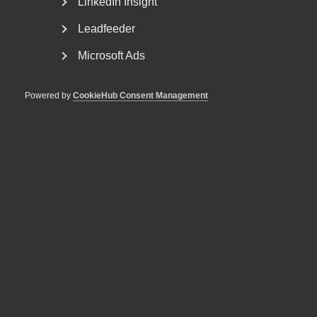
LinkedIn Insight
Leadfeeder
Regeringens lagrådsremiss är en
Microsoft Ads
dikeskörning
Arbetsgivare tvingas börja om från början EU:s
Powered by
CookieHub Consent Management
lönetransparensdirektiv syftar till att motverka
osakliga...
Sociala medier och lojalitet – råd