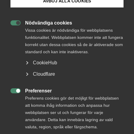
medlemmar
AVBÖJ ALLA COOKIES
Bli medlem
Nödvändiga cookies
Logga in

Logga in på Arbetsgivarguiden
Vissa cookies är nödvändiga för webbplatsens
funktionalitet. Webbplatsen kommer inte att fungera
korrekt utan dessa cookies så de är aktiverade som
Sök på almega.se
Bli medlem
standard och kan inte inaktiveras.
CookieHub
Press
Cloudflare
In English
Cookie-inställningar
Preferenser

Preferens cookies gör det möjligt för webbplatsen
DU KANSKE OCKSÅ ÄR INTRESSERAD AV
att komma ihåg information och anpassa hur
DETTA?
webbplatsen ser ut och fungerar för varje
användare. Detta kan innebära lagring av vald
valuta, region, språk eller färgschema.