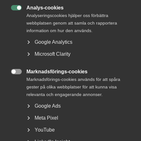
Analys-cookies

Analyseringscookies hjälper oss förbättra
webbplatsen genom att samla och rapportera
information om hur den används.
Google Analytics
Nyheter om arbetstillstånd
Microsoft Clarity
sommaren 2026: Vad gäller?
För arbetsgivare innebär årets förändringar bland annat
Marknadsförings-cookies

nya lönekrav för arbetstillstånd, skärpta krav...
Marknadsförings-cookies används för att spåra
gester på olika webbplatser för att kunna visa
relevanta och engagerande annonser.
Google Ads
Meta Pixel
YouTube