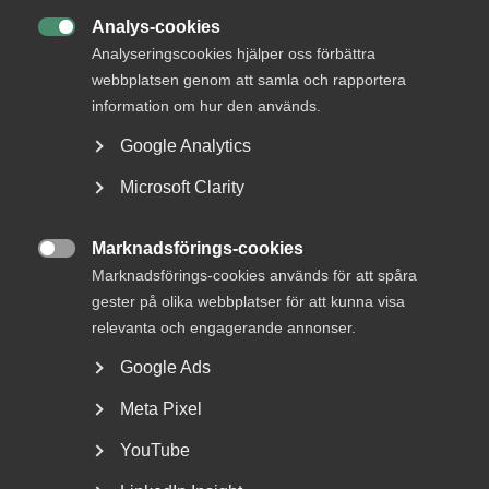
DETTA?
Analys-cookies

Analyseringscookies hjälper oss förbättra
webbplatsen genom att samla och rapportera
information om hur den används.
Google Analytics
Microsoft Clarity
Marknadsförings-cookies
Almega: Undantagen från

Marknadsförings-cookies används för att spåra
lönegolvet räcker inte
gester på olika webbplatser för att kunna visa
relevanta och engagerande annonser.
Regeringens besked om undantag från det höjda
Google Ads
lönegolvet för arbetskraftsinvandring riskerar att
hämma...
Meta Pixel
YouTube