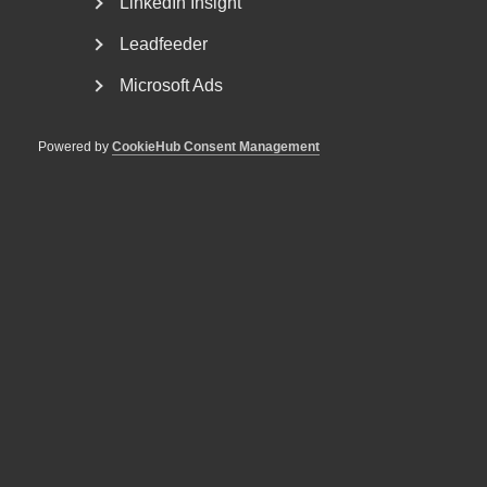
LinkedIn Insight
Leadfeeder
Microsoft Ads
Powered by
CookieHub Consent Management
Almegas näringspolitiska podd -
Vad är kommerskollegium och
hur kan de hjälpa företag?
– Regelbördan för tjänster är betydligt högre än för varor
inom EU. Samtidigt finns det mer stöd än många...