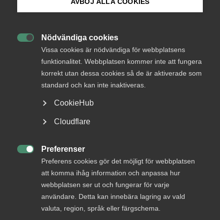
AVBÖJ ALLA COOKIES
Bli medlem
Endast tillgänglig för
Nödvändiga cookies
medlemmar

Logga in på Arbetsgivarguiden
Vissa cookies är nödvändiga för webbplatsens
funktionalitet. Webbplatsen kommer inte att fungera
korrekt utan dessa cookies så de är aktiverade som
Sök på almega.se
standard och kan inte inaktiveras.
Logga in
CookieHub
Press
Cloudflare
Bli medlem
In English
Cookie-inställningar
Preferenser

Preferens cookies gör det möjligt för webbplatsen
att komma ihåg information och anpassa hur
webbplatsen ser ut och fungerar för varje
användare. Detta kan innebära lagring av vald
valuta, region, språk eller färgschema.
DU KANSKE OCKSÅ ÄR INTRESSERAD AV