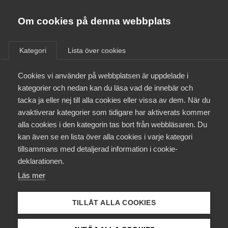
Almega
Förbund
Om cookies på denna webbplats
Almega Tjänste­förbunden
/
Aktuellt
/
Arbetsgivarnytt
/
Om Almega
Kategori
Lista över cookies
Almega Tjänste­företagen
Aktuellt
Cookies vi använder på webbplatsen är uppdelade i
Almega Utbildning
Almega Tjänste­företagen har
kategorier och nedan kan du läsa vad de innebär och
med Hotell och
Innovations­företagen
tacka ja eller nej till alla cookies eller vissa av dem. När du
Medlemskapet
Restaurangfacket träffat
avaktiverar kategorier som tidigare har aktiverats kommer
Kompetens­företagen
nytt avtal gällande Nöjes­
alla cookies i den kategorin tas bort från webbläsaren. Du
Mina sidor
kan även se en lista över alla cookies i varje kategori
Medie­företagen
avtalet
tillsammans med detaljerad information i cookie-
Kontakt
Säkerhets­företagen
deklarationen.
Läs mer
Tåg­företagen
Okategoriserade
5 juli 2016
Arbetsgivarnytt
Kurser & utbildningar
Vård­företagarna
TILLÅT ALLA COOKIES
Påverkansarbete