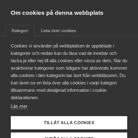
Almega
Förbund
Om cookies på denna webbplats
Almega Tjänste­förbunden
/
Aktuellt
/
Arbetsgivarnytt
/
Om Almega
Kategori
Lista över cookies
Almega Tjänste­företagen
Aktuellt
Cookies vi använder på webbplatsen är uppdelade i
Almega Utbildning
Tjänstemanna­avtalet med
kategorier och nedan kan du läsa vad de innebär och
Unionen (fd Sif) och Sveriges
Innovations­företagen
tacka ja eller nej till alla cookies eller vissa av dem. När du
Medlemskapet
Ingenjörer (grå avtalet)
avaktiverar kategorier som tidigare har aktiverats kommer
Kompetens­företagen
2016.05.01-2017.04.30
alla cookies i den kategorin tas bort från webbläsaren. Du
Mina sidor
kan även se en lista över alla cookies i varje kategori
Medie­företagen
tillsammans med detaljerad information i cookie-
Kontakt
Säkerhets­företagen
deklarationen.
Okategoriserade
30 juni 2016
Arbetsgivarnytt
Läs mer
Tåg­företagen
Kurser & utbildningar
Vård­företagarna
TILLÅT ALLA COOKIES
Påverkansarbete