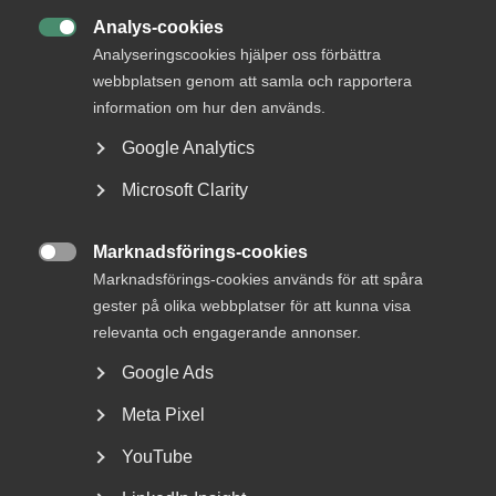
Analys-cookies

Analyseringscookies hjälper oss förbättra
webbplatsen genom att samla och rapportera
information om hur den används.
Google Analytics
Microsoft Clarity
Bred partsöverenskommelse om
Marknadsförings-cookies
framtidens kollektivavtal

Marknadsförings-cookies används för att spåra
gester på olika webbplatser för att kunna visa
Arbetsgivar- och arbetstagarorganisationer inom
relevanta och engagerande annonser.
tjänstesektorn har enats om ett nytt samarbetsavtal
för...
Google Ads
Meta Pixel
YouTube