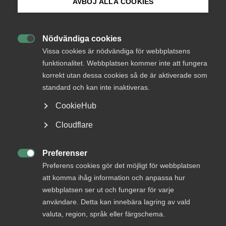
AVBÖJ ALLA COOKIES
Endast tillgänglig för
Bli medlem
medlemmar
Nödvändiga cookies

Logga in på Arbetsgivarguiden
Vissa cookies är nödvändiga för webbplatsens
funktionalitet. Webbplatsen kommer inte att fungera
Logga in
korrekt utan dessa cookies så de är aktiverade som
Sök på almega.se
standard och kan inte inaktiveras.
CookieHub
Bli medlem
Press
Cloudflare
In English
Cookie-inställningar
Preferenser

Preferens cookies gör det möjligt för webbplatsen
att komma ihåg information och anpassa hur
webbplatsen ser ut och fungerar för varje
DU KANSKE OCKSÅ ÄR INTRESSERAD AV
användare. Detta kan innebära lagring av vald
valuta, region, språk eller färgschema.
DETTA?