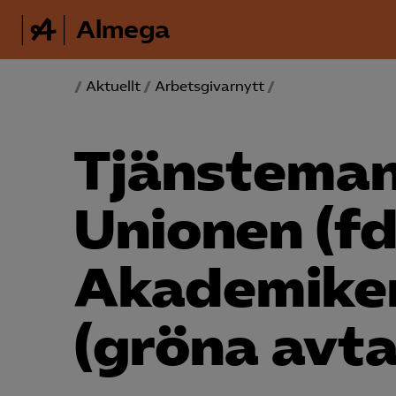
Almega
/
Aktuellt
/
Arbetsgivarnytt
/
Tjänsteman
Unionen (fd
Akademiker
(gröna avta