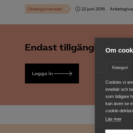
Okategoriserade
22 juni 2016
Arbetsgiva
Endast tillgänglig för 
Om cooki
Kategori
Logga in
Bli medlem
Cookies vi an
innebär och tac
som tidigare h
kan även se en
cookie-deklara
Läs mer