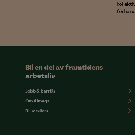
info
kollekti
förhand
Mar

Mark
visa
Bli en del av framtidens
arbetsliv
Jobb & karriär
Om Almega
Bli medlem