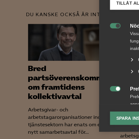
TILLÅT A
DU KANSKE OCKSÅ ÄR INTRESSERAD AV
Nöd

Viss
fung
inak
Bred
AD-
partsöverenskommelse
Upps
om framtidens
EU-d
Pre

kollektivavtal
bris
Pref
förh
anpa
Arbetsgivar- och
lagr
arbe
arbetstagarorganisationer inom
SPARA IN
tjänstesektorn har enats om ett
Ana
AD 2026

nytt samarbetsavtal för...
Anal
arbetsg