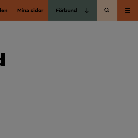
den
Mina sidor
Förbund
Almega Tjänste­förbunden
Om Almega
Almega Tjänste­företagen
Almega Utbildning
d
Aktuellt
Innovations­företagen
Kompetens­företagen
Medlemskapet
Medie­företagen
Säkerhets­företagen
Mina sidor
Tåg­företagen
Kontakt
Vård­företagarna