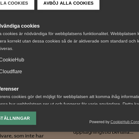
LLA COOKIES
AVBÖJ ALLA COOKIES
 DETTA?
vändiga cookies
a cookies är nödvändiga för webbplatsens funktionalitet. Webbplatsen 
era korrekt utan dessa cookies så de är aktiverade som standard och k
tiveras.
CookieHub
dom:
Tvist om avtalsen
Cloudflare
ägningar enligt
lön under
irektivet och
uppsägningstid i
ferenser
tande MBL-
bemanningsföre
erens cookies gör det möjligt för webbplatsen att komma ihåg informat
andling vid
ssa hur webbplatsen ser ut och fungerar för varje användare. Detta k
AD 2026 nr 8 Av byggavtal
ing av vald valuta, region, språk eller färgschema.
tsbrist
framgår att en uppsagd
STÄLLNINGAR
Powered by
CookieHub Con
arbetstagare har rätt att u
lys-cookies
 nr 40 Fråga om en
uppsägningstid behålla...
yseringscookies hjälper oss förbättra webbplatsen genom att samla oc
ivare, som inte har