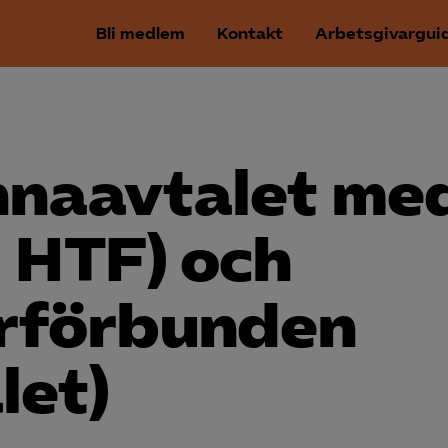
Bli medlem
Kontakt
Arbetsgivargui
na­avtalet me
 HTF) och
­förbunden
let)