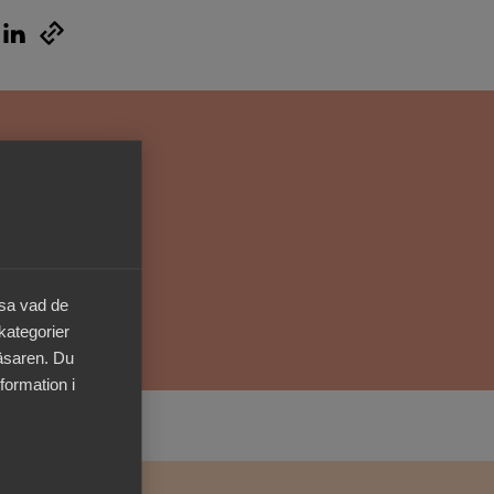
Kurser & utbildningar
Påverkansarbete
Bli medlem
Logga in på
Arbetsgivarguiden
äsa vad de
Sök på almega.se
 kategorier
läsaren. Du
formation i
Press
In English
Cookie-inställningar