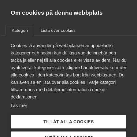
Almega
Förbund
Om cookies på denna webbplats
Almega Tjänste­förbunden
/
Aktuellt
/
Arbetsgivarnytt
/
Om Almega
Kategori
Lista över cookies
Almega Tjänste­företagen
Aktuellt
Cookies vi använder på webbplatsen är uppdelade i
Almega Utbildning
Skärpta åtgärder mot
kategorier och nedan kan du läsa vad de innebär och
missbruk av visstids­
Innovations­företagen
tacka ja eller nej till alla cookies eller vissa av dem. När du
Medlemskapet
anställningar
avaktiverar kategorier som tidigare har aktiverats kommer
Kompetens­företagen
alla cookies i den kategorin tas bort från webbläsaren. Du
Mina sidor
kan även se en lista över alla cookies i varje kategori
Medie­företagen
Okategoriserade
9 juni 2016
Arbetsgivarnytt
tillsammans med detaljerad information i cookie-
Kontakt
Säkerhets­företagen
deklarationen.
Läs mer
Tåg­företagen
Kurser & utbildningar
Vård­företagarna
TILLÅT ALLA COOKIES
Påverkansarbete