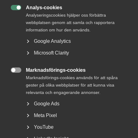
Analys-cookies

Analyseringscookies hjälper oss förbättra
webbplatsen genom att samla och rapportera
information om hur den används.
Google Analytics
Microsoft Clarity
Nyheter om arbetstillstånd
sommaren 2026: Vad gäller?
Marknadsförings-cookies

Marknadsförings-cookies används för att spåra
För arbetsgivare innebär årets förändringar bland annat
gester på olika webbplatser för att kunna visa
nya lönekrav för arbetstillstånd, skärpta krav...
relevanta och engagerande annonser.
Google Ads
Meta Pixel
YouTube