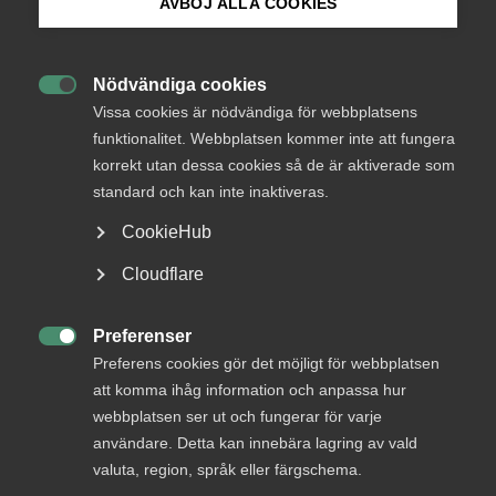
Endast tillgänglig för
AVBÖJ ALLA COOKIES
medlemmar
Bli medlem
Nödvändiga cookies

Logga in på Arbetsgivarguiden
Vissa cookies är nödvändiga för webbplatsens
Logga in
funktionalitet. Webbplatsen kommer inte att fungera
korrekt utan dessa cookies så de är aktiverade som
Sök på almega.se
standard och kan inte inaktiveras.
Bli medlem
CookieHub
Press
Cloudflare
In English
Cookie-inställningar
Preferenser

Preferens cookies gör det möjligt för webbplatsen
att komma ihåg information och anpassa hur
DU KANSKE OCKSÅ ÄR INTRESSERAD AV
webbplatsen ser ut och fungerar för varje
DETTA?
användare. Detta kan innebära lagring av vald
valuta, region, språk eller färgschema.