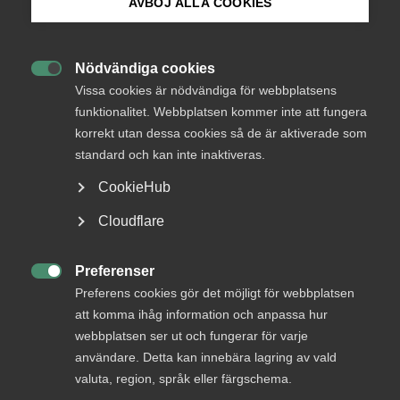
Endast tillgänglig för
AVBÖJ ALLA COOKIES
medlemmar
Bli medlem
Nödvändiga cookies

Logga in på Arbetsgivarguiden
Vissa cookies är nödvändiga för webbplatsens
Logga in
funktionalitet. Webbplatsen kommer inte att fungera
korrekt utan dessa cookies så de är aktiverade som
Sök på almega.se
standard och kan inte inaktiveras.
Bli medlem
CookieHub
Press
Cloudflare
In English
Cookie-inställningar
Preferenser

Preferens cookies gör det möjligt för webbplatsen
att komma ihåg information och anpassa hur
DU KANSKE OCKSÅ ÄR INTRESSERAD AV
webbplatsen ser ut och fungerar för varje
DETTA?
användare. Detta kan innebära lagring av vald
valuta, region, språk eller färgschema.