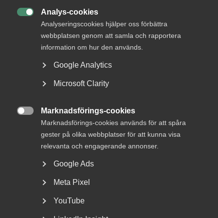
Analys-cookies

Analyseringscookies hjälper oss förbättra
webbplatsen genom att samla och rapportera
information om hur den används.
Google Analytics
Microsoft Clarity
Nyheter om arbetstillstånd
sommaren 2026: Vad gäller?
Marknadsförings-cookies

Marknadsförings-cookies används för att spåra
För arbetsgivare innebär årets förändringar bland annat
gester på olika webbplatser för att kunna visa
nya lönekrav för arbetstillstånd, skärpta krav...
relevanta och engagerande annonser.
Google Ads
Meta Pixel
YouTube