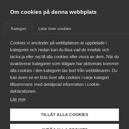
Almega
Förbund
Om cookies på denna webbplats
Almega Tjänste­förbunden
/
Aktuellt
/
Arbetsgivarnytt
/
Om Almega
Kategori
Lista över cookies
Almega Tjänste­företagen
Aktuellt
Cookies vi använder på webbplatsen är uppdelade i
Almega Utbildning
Skärpta åtgärder mot
kategorier och nedan kan du läsa vad de innebär och
missbruk av visstids­
Innovations­företagen
tacka ja eller nej till alla cookies eller vissa av dem. När du
Medlemskapet
anställningar
avaktiverar kategorier som tidigare har aktiverats kommer
Kompetens­företagen
alla cookies i den kategorin tas bort från webbläsaren. Du
Mina sidor
kan även se en lista över alla cookies i varje kategori
Medie­företagen
Okategoriserade
9 juni 2016
Arbetsgivarnytt
tillsammans med detaljerad information i cookie-
Kontakt
Säkerhets­företagen
deklarationen.
Läs mer
Tåg­företagen
Kurser & utbildningar
Vård­företagarna
TILLÅT ALLA COOKIES
Påverkansarbete