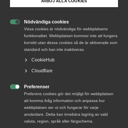
Endast tillgänglig för
AVBÖJ ALLA COOKIES
medlemmar
Bli medlem
Nödvändiga cookies

Logga in på Arbetsgivarguiden
Vissa cookies är nödvändiga för webbplatsens
Logga in
funktionalitet. Webbplatsen kommer inte att fungera
korrekt utan dessa cookies så de är aktiverade som
Sök på almega.se
standard och kan inte inaktiveras.
Bli medlem
CookieHub
Press
Cloudflare
In English
Cookie-inställningar
Preferenser

Preferens cookies gör det möjligt för webbplatsen
att komma ihåg information och anpassa hur
DU KANSKE OCKSÅ ÄR INTRESSERAD AV
webbplatsen ser ut och fungerar för varje
DETTA?
användare. Detta kan innebära lagring av vald
valuta, region, språk eller färgschema.