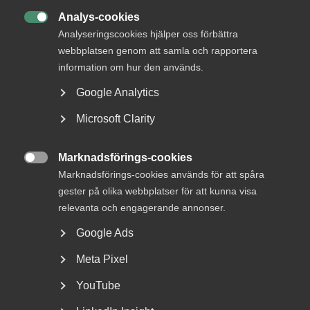
Analys-cookies

Analyseringscookies hjälper oss förbättra
webbplatsen genom att samla och rapportera
information om hur den används.
Google Analytics
Microsoft Clarity
Nyheter om arbetstillstånd
sommaren 2026: Vad gäller?
Marknadsförings-cookies

Marknadsförings-cookies används för att spåra
För arbetsgivare innebär årets förändringar bland annat
gester på olika webbplatser för att kunna visa
nya lönekrav för arbetstillstånd, skärpta krav...
relevanta och engagerande annonser.
Google Ads
Meta Pixel
YouTube