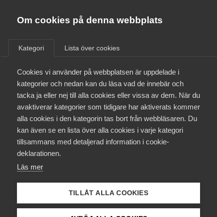
Almega
Förbund
Om cookies på denna webbplats
Almega Tjänste­förbunden
/
Aktuellt
/
Arbetsgivarnytt
/
Om Almega
Kategori
Lista över cookies
Almega Tjänste­företagen
Aktuellt
Cookies vi använder på webbplatsen är uppdelade i
Almega Utbildning
Skärpta åtgärder mot
kategorier och nedan kan du läsa vad de innebär och
missbruk av visstids­
Innovations­företagen
tacka ja eller nej till alla cookies eller vissa av dem. När du
Medlemskapet
anställningar
avaktiverar kategorier som tidigare har aktiverats kommer
Kompetens­företagen
alla cookies i den kategorin tas bort från webbläsaren. Du
Mina sidor
kan även se en lista över alla cookies i varje kategori
Medie­företagen
Okategoriserade
9 juni 2016
Arbetsgivarnytt
tillsammans med detaljerad information i cookie-
Kontakt
Säkerhets­företagen
deklarationen.
Läs mer
Tåg­företagen
Kurser & utbildningar
Vård­företagarna
TILLÅT ALLA COOKIES
Påverkansarbete