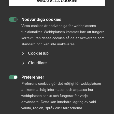
Endast tillgänglig för
AVBÖJ ALLA COOKIES
medlemmar
Bli medlem
Nödvändiga cookies

Logga in på Arbetsgivarguiden
Vissa cookies är nödvändiga för webbplatsens
Logga in
funktionalitet. Webbplatsen kommer inte att fungera
korrekt utan dessa cookies så de är aktiverade som
Sök på almega.se
standard och kan inte inaktiveras.
Bli medlem
CookieHub
Press
Cloudflare
In English
Cookie-inställningar
Preferenser

Preferens cookies gör det möjligt för webbplatsen
att komma ihåg information och anpassa hur
DU KANSKE OCKSÅ ÄR INTRESSERAD AV
webbplatsen ser ut och fungerar för varje
DETTA?
användare. Detta kan innebära lagring av vald
valuta, region, språk eller färgschema.