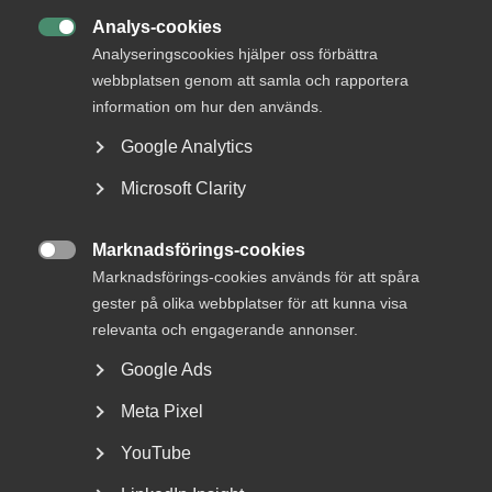
Analys-cookies

Analyseringscookies hjälper oss förbättra
webbplatsen genom att samla och rapportera
information om hur den används.
Google Analytics
Microsoft Clarity
Nybildat råd för tjänstesektorns
kompetensbehov
Marknadsförings-cookies

Marknadsförings-cookies används för att spåra
Almega har i dag tillsammans med ett brett antal
gester på olika webbplatser för att kunna visa
fackförbund och arbetsgivarorganisationer bildat
Tjänstesektorns...
relevanta och engagerande annonser.
Google Ads
Meta Pixel
YouTube