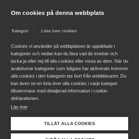
Almega
Förbund
Om cookies på denna webbplats
Almega Tjänste­förbunden
/
Aktuellt
/
Arbetsgivarnytt
/
Om Almega
Kategori
Lista över cookies
Almega Tjänste­företagen
Aktuellt
Cookies vi använder på webbplatsen är uppdelade i
Almega Utbildning
Seko varslar om
kategorier och nedan kan du läsa vad de innebär och
sympatistrejk i skärgårds­
Innovations­företagen
tacka ja eller nej till alla cookies eller vissa av dem. När du
Medlemskapet
trafiken
avaktiverar kategorier som tidigare har aktiverats kommer
Kompetens­företagen
alla cookies i den kategorin tas bort från webbläsaren. Du
Mina sidor
kan även se en lista över alla cookies i varje kategori
Medie­företagen
Okategoriserade
8 juni 2016
Arbetsgivarnytt
tillsammans med detaljerad information i cookie-
Kontakt
Säkerhets­företagen
deklarationen.
Läs mer
Tåg­företagen
Kurser & utbildningar
Vård­företagarna
TILLÅT ALLA COOKIES
Påverkansarbete