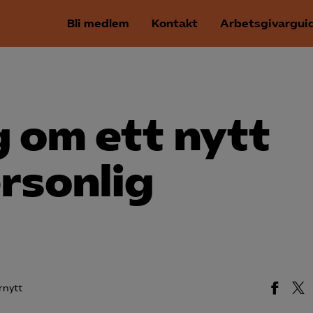
Bli medlem
Kontakt
Arbetsgivargui
 om ett nytt
ersonlig
rnytt