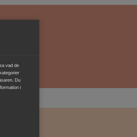
Kurser & utbildningar
Påverkansarbete
Bli medlem
Logga in på
äsa vad de
Arbetsgivarguiden
 kategorier
läsaren. Du
Sök på almega.se
formation i
Press
In English
Cookie-inställningar