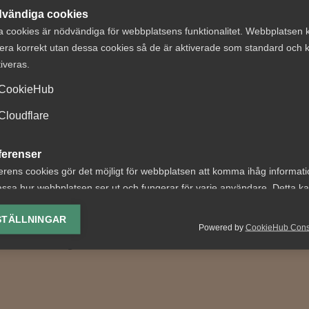
vändiga cookies
a cookies är nödvändiga för webbplatsens funktionalitet. Webbplatsen 
era korrekt utan dessa cookies så de är aktiverade som standard och k
tiveras.
CookieHub
t om påstådd
Snabbare svar i
Cloudflare
andlingsvägran i
Arbetsgivargui
ursbo
med ny chattbot
ferenser
erens cookies gör det möjligt för webbplatsen att komma ihåg informat
 nr 6 Bakgrunden var
–
ssa hur webbplatsen ser ut och fungerar för varje användare. Detta k
e. En
Arbetsgivarassistenten Ru
ing av vald valuta, region, språk eller färgschema.
agarorganisation påkallade
på frågor som rör företag
STÄLLNINGAR
ing enligt 10 §
kollektivavtal, innehållet i d
Powered by
CookieHub Con
lys-cookies
tämmandelagen...
yseringscookies hjälper oss förbättra webbplatsen genom att samla oc
rmation om hur den används.
Google Analytics