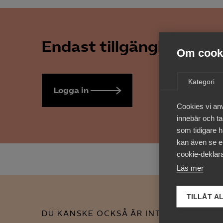
Endast tillgänglig för 
Om cooki
Kategori
Logga in
Bli medlem
Cookies vi an
innebär och tac
som tidigare h
kan även se en
cookie-deklara
Läs mer
TILLÅT A
DU KANSKE OCKSÅ ÄR INTRESSERAD AV