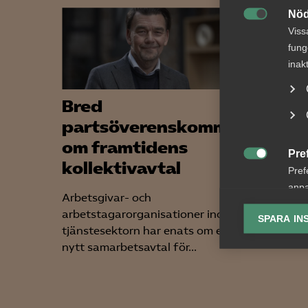
Nöd

Viss
fung
inak
Bred
Tvis
partsöverenskommelse
förh
om framtidens
konk
Pre
kollektivavtal

Pref
AD 2026
anpa
följand
Arbetsgivar- och
lagr
arbetst
arbetstagarorganisationer inom
SPARA IN
förhandl
tjänstesektorn har enats om ett
Ana
medbes
nytt samarbetsavtal för...

Anal
info