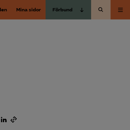
den
Mina sidor
Förbund
Almega Tjänste­förbunden
Om Almega
Almega Tjänste­företagen
Almega Utbildning
Aktuellt
Innovations­företagen
Kompetens­företagen
Medlemskapet
Medie­företagen
Säkerhets­företagen
Mina sidor
Tåg­företagen
Kontakt
Vård­företagarna