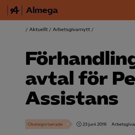
Almega
/
Aktuellt
/
Arbetsgivarnytt
/
Förhandling
avtal för P
Assistans
Okategoriserade
23 juni 2016
Arbetsgiva