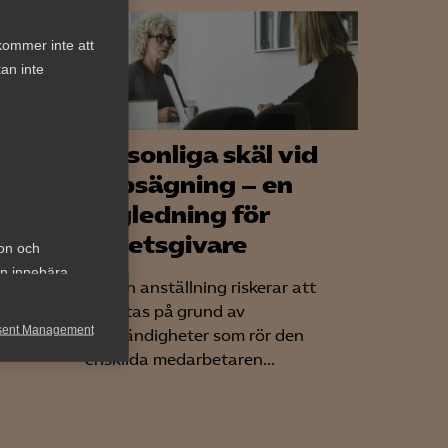
kommer inte att
an inte
Personliga skäl vid
den
uppsägning – en
vägledning för
arbetsgivare
ion och
an innebära
t svarar
När en anställning riskerar att
ens egna
avslutas på grund av
en...
sent Management
omständigheter som rör den
enskilda medarbetaren...
h rapportera