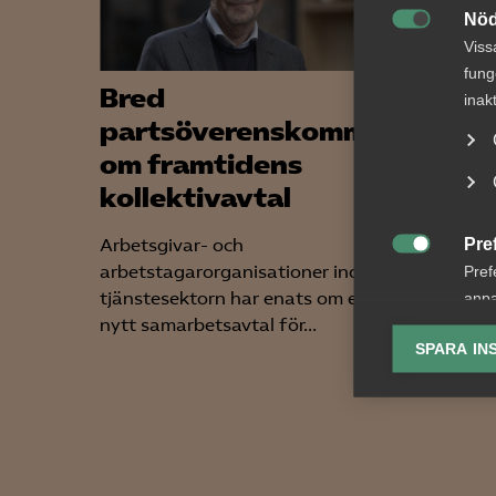
Nöd

Viss
fung
Bred
Alme
inak
partsöverenskommelse
ny t
om framtidens
upph
kollektivavtal
Vad är 
har tag
Pre
Arbetsgivar- och

offentl
arbetstagarorganisationer inom
Pref
Offentli
tjänstesektorn har enats om ett
anpa
nytt samarbetsavtal för...
lagr
SPARA IN
Ana

Anal
info