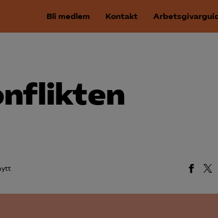
Bli medlem
Kontakt
Arbetsgivargui
nflikten
ytt