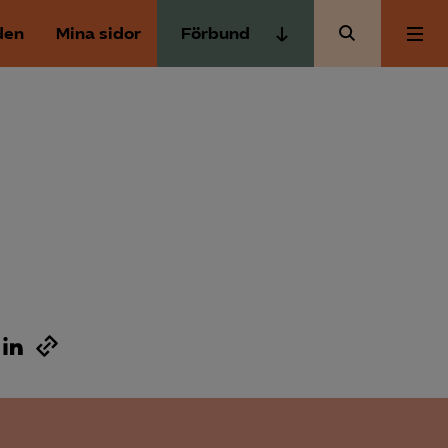
den
Mina sidor
Förbund
Almega Tjänste­förbunden
Om Almega
Almega Tjänste­företagen
Almega Utbildning
Aktuellt
Innovations­företagen
Kompetens­företagen
Medlemskapet
Medie­företagen
Säkerhets­företagen
Mina sidor
Tåg­företagen
Kontakt
Vård­företagarna