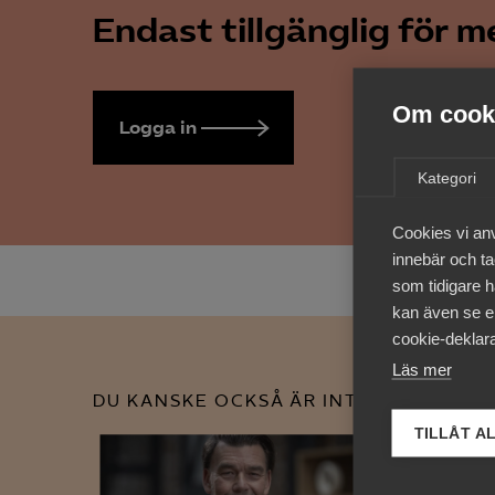
Endast tillgänglig för 
Om cooki
Logga in
Bli medlem
Kategori
Cookies vi an
innebär och tac
som tidigare h
kan även se en
cookie-deklara
Läs mer
DU KANSKE OCKSÅ ÄR INTRESSERAD AV
TILLÅT A