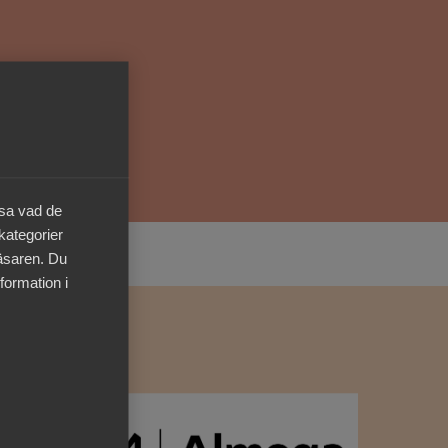
Kurser & utbildningar
Påverkansarbete
Bli medlem
äsa vad de
Logga in på
Arbetsgivarguiden
 kategorier
läsaren. Du
Sök på almega.se
formation i
Press
In English
Cookie-inställningar