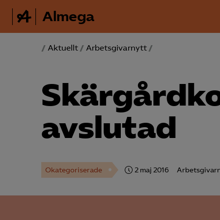
Almega
/
Aktuellt
/
Arbetsgivarnytt
/
Skärgårdko
avslutad
Okategoriserade
2 maj 2016
Arbetsgivarn