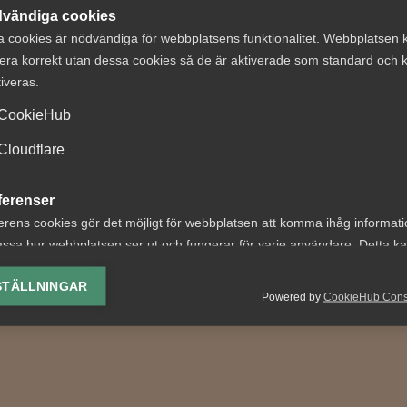
vändiga cookies
a cookies är nödvändiga för webbplatsens funktionalitet. Webbplatsen 
era korrekt utan dessa cookies så de är aktiverade som standard och k
ga lanserar en
Regeringen får k
tiveras.
jänst inom
av Almega i Lag 
CookieHub
andlingsrådgivning
Avtal
Cloudflare
bakgrunden till att Almega
Nyligen meddelades att re
it fram en rådgivning kring
senarelägger de lagändrin
ferenser
ig upphandling? –
ska genomföra EU:s
erens cookies gör det möjligt för webbplatsen att komma ihåg informat
g...
lönetransparensdirektiv....
ssa hur webbplatsen ser ut och fungerar för varje användare. Detta k
ing av vald valuta, region, språk eller färgschema.
STÄLLNINGAR
Powered by
CookieHub Con
lys-cookies
yseringscookies hjälper oss förbättra webbplatsen genom att samla oc
rmation om hur den används.
Google Analytics