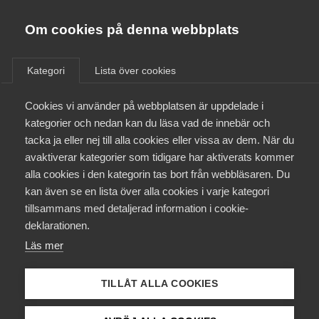
Almega
Förbund
Om cookies på denna webbplats
Almega Tjänste­förbunden
/
Aktuellt
/
Arbetsgivarnytt
/
Om Almega
Kategori
Lista över cookies
Almega Tjänste­företagen
Aktuellt
Cookies vi använder på webbplatsen är uppdelade i
Almega Utbildning
Nytt avtal med Unionen
kategorier och nedan kan du läsa vad de innebär och
(Revision och konsult) för
Innovations­företagen
tacka ja eller nej till alla cookies eller vissa av dem. När du
Medlemskapet
tiden 1 januari 2016-31
avaktiverar kategorier som tidigare har aktiverats kommer
Kompetens­företagen
december 2016
alla cookies i den kategorin tas bort från webbläsaren. Du
Mina sidor
kan även se en lista över alla cookies i varje kategori
Medie­företagen
tillsammans med detaljerad information i cookie-
Kontakt
Säkerhets­företagen
deklarationen.
Okategoriserade
4 maj 2016
Arbetsgivarnytt
Läs mer
Tåg­företagen
Kurser & utbildningar
Vård­företagarna
TILLÅT ALLA COOKIES
Påverkansarbete