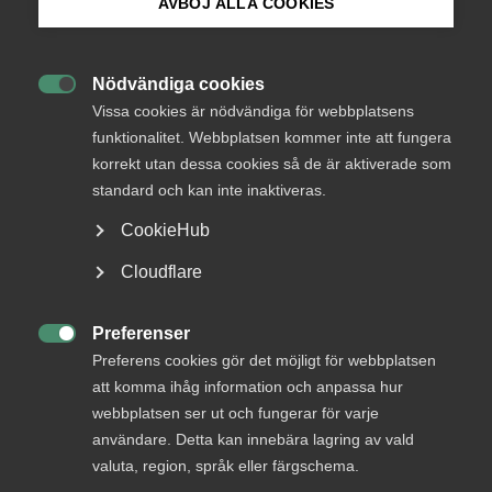
AVBÖJ ALLA COOKIES
Endast tillgänglig för
Bli medlem
medlemmar
Nödvändiga cookies

Logga in på Arbetsgivarguiden
Vissa cookies är nödvändiga för webbplatsens
funktionalitet. Webbplatsen kommer inte att fungera
Logga in
korrekt utan dessa cookies så de är aktiverade som
Sök på almega.se
standard och kan inte inaktiveras.
CookieHub
Bli medlem
Press
Cloudflare
In English
Cookie-inställningar
Preferenser

Preferens cookies gör det möjligt för webbplatsen
att komma ihåg information och anpassa hur
webbplatsen ser ut och fungerar för varje
DU KANSKE OCKSÅ ÄR INTRESSERAD AV
användare. Detta kan innebära lagring av vald
valuta, region, språk eller färgschema.
DETTA?