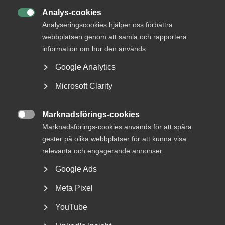
Analys-cookies

Analyseringscookies hjälper oss förbättra
webbplatsen genom att samla och rapportera
information om hur den används.
Google Analytics
Microsoft Clarity
Almega lanserar en ny tjänst
Marknadsförings-cookies
inom upphandlingsrådgivning

Marknadsförings-cookies används för att spåra
gester på olika webbplatser för att kunna visa
Vad är bakgrunden till att Almega har tagit fram en
relevanta och engagerande annonser.
rådgivning kring offentlig upphandling? – Offentlig...
Google Ads
Meta Pixel
YouTube